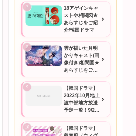
18アゲインキャ
ストや相関図★
あらすじをご紹
介/韓国ドラマ
雲が描いた月明
かりキャスト(画
像付き)相関図★
あらすじをご紹
介/韓国ドラマ
【韓国ドラマ】
2023年10月地上
波中部地方放送
予定一覧！9/25
更新
【韓国ドラマ】
義禁府（ウィグ