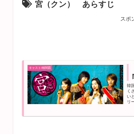
宮（クン） あらすじ
スポ
キャスト/相関図
韓
く
い
リ