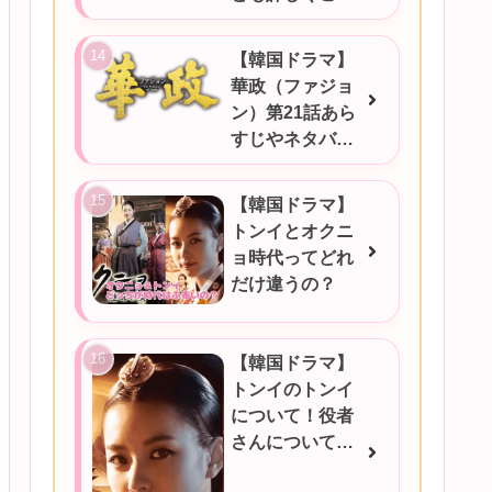
介★
【韓国ドラマ】
華政（ファジョ
ン）第21話あら
すじやネタバ
レ、感想など！
【韓国ドラマ】
トンイとオクニ
ョ時代ってどれ
だけ違うの？
【韓国ドラマ】
トンイのトンイ
について！役者
さんについても
ご紹介