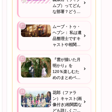
ムブ）ってどん
な部署？どうい
うときに対応す
るの？
ムーブ・トゥ・
ヘブン： 私は遺
品整理士ですキ
ャストや相関図
★あらすじをご
紹介/韓国ドラマ
『雲が描いた月
明かり』を
120％楽しむた
めのまとめペー
ジ
花郎（ファラ
ン）キャスト(画
像付き)相関図な
ども詳しくご紹