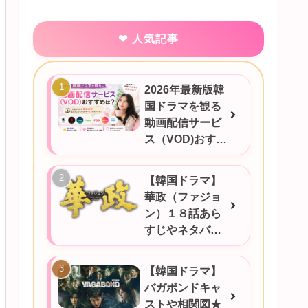
人気記事
2026年最新版韓
国ドラマを観る
動画配信サービ
ス（VOD)おすす
めは？
【韓国ドラマ】
華政（ファジョ
ン）１８話あら
すじやネタバ
レ、感想など！
【韓国ドラマ】
バガボンドキャ
ストや相関図★