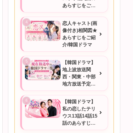
あらすじをご紹
介
恋人キャスト(画
像付き)相関図★
あらすじをご紹
介/韓国ドラマ
【韓国ドラマ】
地上波放送関
西・関東・中部
地方放送予定一
覧！2026年6月
17日更新
【韓国ドラマ】
私の恋したテリ
ウス13話14話15
話のあらすじを
ご紹介！