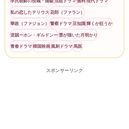
李氏朝鮮の役職・階級
法廷ドラマ
無料
現代ドラマ
私の恋したテリウス
花郎（ファラン）
華政（ファジョン）
警察ドラマ
豆知識
輝くか狂うか
逆賊ーホン・ギルドンー
雲が描いた月明かり
青春ドラマ
韓国映画
風刺ドラマ
馬医
スポンサーリンク