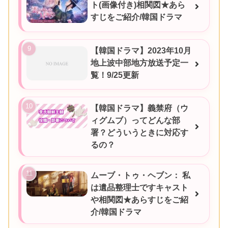
ト(画像付き)相関図★あら
すじをご紹介/韓国ドラマ
【韓国ドラマ】2023年10月
地上波中部地方放送予定一
覧！9/25更新
【韓国ドラマ】義禁府（ウ
ィグムブ）ってどんな部
署？どういうときに対応す
るの？
ムーブ・トゥ・ヘブン： 私
は遺品整理士ですキャスト
や相関図★あらすじをご紹
介/韓国ドラマ