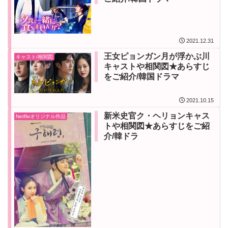
2021.12.31
王女ピョンガン月が浮かぶ川
キャスト/相関図
キャストや相関図★あらすじ
をご紹介/韓国ドラマ
2021.10.15
新米史官ク・ヘリョンキャス
Netflixオリジナル作品
トや相関図★あらすじをご紹
介/韓ドラ