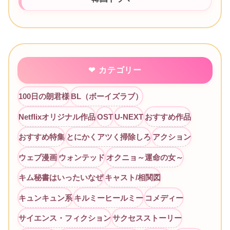
カテゴリー
100日の朗君様
BL（ボーイズラブ）
Netflixオリジナル作品
OST
U-NEXT
おすすめ作品
おすすめ特集
とにかくアツく掃除しろ
アクション
ウェブ漫画
ウォンテッド
オクニョ～運命の女～
キム秘書はいったいなぜ
キャスト/相関図
キュンキュン系
キルミーヒールミー
コメディー
サイエンス・フィクション
サクセスストーリー