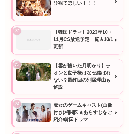
ひ観てほしい！！！
【韓国ドラマ】2023年10・
11月CS放送予定一覧★10/1
更新
【雲が描いた月明かり】ラ
オンと世子様はなぜ結ばれ
ない？最終回の別居理由も
解説
魔女のゲームキャスト(画像
付き)相関図★あらすじをご
紹介/韓国ドラマ