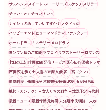
サスペンス
スイート6ストーリーズ
スケッチ
スリラー
チャン・オクチョン
トンイ
ナイショの恋していいですか？
ノクドゥ伝
ハッピーエンド
ヒューマンドラマ
ファンタジー
ホームドラマ
ミステリー
メロドラマ
ヨンワン様のご加護
ラブコメ
ラブストーリー
ロマンス
七日の王妃
俳優
動画配信サービス
医心伝心
医療ドラマ
声優
夜を歩く士
太陽の末裔
女優
客主
宮（クン）
復讐劇
悪い刑事
愛の不時着
愛憎劇
感想
挿入歌特集
揀択（カンテク）～女人たちの戦争～
放送予定
時代劇
最新ニュース
最新情報
最終回
未分類
李氏朝鮮 人物