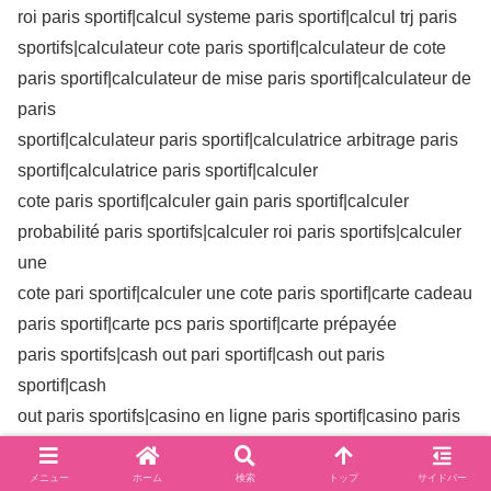
roi paris sportif|calcul systeme paris sportif|calcul trj paris
sportifs|calculateur cote paris sportif|calculateur de cote
paris sportif|calculateur de mise paris sportif|calculateur de
paris
sportif|calculateur paris sportif|calculatrice arbitrage paris
sportif|calculatrice paris sportif|calculer
cote paris sportif|calculer gain paris sportif|calculer
probabilité paris sportifs|calculer roi paris sportifs|calculer
une
cote pari sportif|calculer une cote paris sportif|carte cadeau
paris sportif|carte pcs paris sportif|carte prépayée
paris sportifs|cash out pari sportif|cash out paris
sportif|cash
out paris sportifs|casino en ligne paris sportif|casino paris
sportif en ligne|champions league paris
sportif|chute de cote paris sportif|classement des meilleurs
メニュー
ホーム
検索
トップ
サイドバー