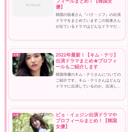
フィールまとめ！【韓国女
優】
韓国の役者さん『パク・ジフ』の出演
ドラマをまとめていますこの役者さん
が出ているドラマはどんなドラマだっ
たかな？この役者さんどこかで観たこ
とあるんだけどな～など気になること
もありますよねパク・ジフさんが気に
なった方はぜひ参考にしてみてくださ
2022年最新！【キム・テリ】
女優
い...
出演ドラマまとめ★プロフィ
ールもご紹介します
韓国俳優のキム・テリさんについての
ご紹介です。キム・テリさんはどんな
ドラマに出演しているのか。出演して
いるドラマをみたい！という方も多い
のではないでしょうか？さらにプロフ
ィールも合わせてご紹介していこうと
思います参考にしていただければと思
ピョ・イェジン出演ドラマや
女優
い...
プロフィールまとめ！【韓国
女優】