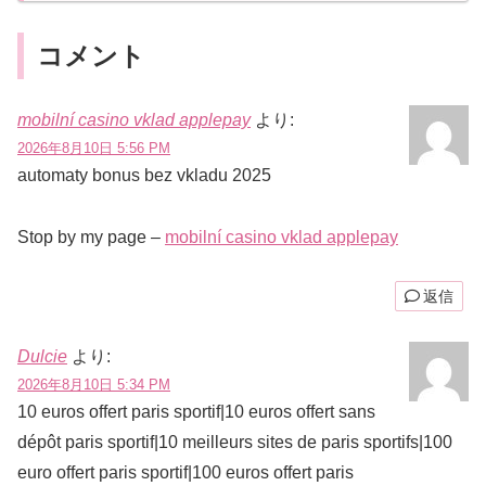
コメント
mobilní casino vklad applepay
より:
2026年8月10日 5:56 PM
automaty bonus bez vkladu 2025
Stop by my page –
mobilní casino vklad applepay
返信
Dulcie
より:
2026年8月10日 5:34 PM
10 euros offert paris sportif|10 euros offert sans
dépôt paris sportif|10 meilleurs sites de paris sportifs|100
euro offert paris sportif|100 euros offert paris