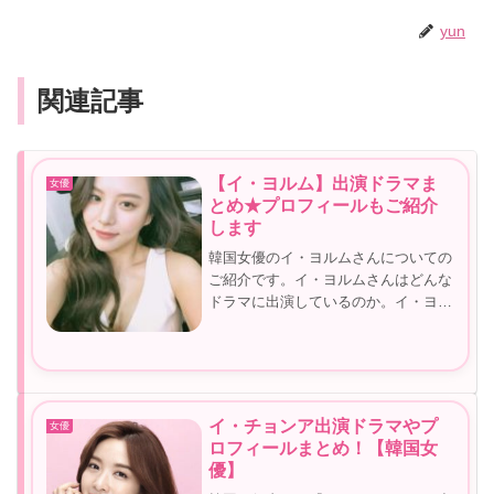
yun
関連記事
【イ・ヨルム】出演ドラマま
女優
とめ★プロフィールもご紹介
します
韓国女優のイ・ヨルムさんについての
ご紹介です。イ・ヨルムさんはどんな
ドラマに出演しているのか。イ・ヨル
ムさんが出演しているドラマをみた
い！という方も多いのではないでしょ
うか？さらにプロフィールも合わせて
ご紹介していこうと思います参考にし
てい...
イ・チョンア出演ドラマやプ
女優
ロフィールまとめ！【韓国女
優】