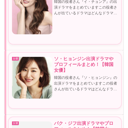
韓国の役者さん『イ・チョンア』の出
演ドラマをまとめていますこの役者さ
んが出ているドラマはどんなドラマだ
ったかな？この役者さんどこかで観た
ことあるんだけどな～など気になるこ
ともありますよねイ・チョンアが気に
なった方はぜひ参考にしてみてくださ
い...
ソ・ヒョンジン出演ドラマや
女優
プロフィールまとめ！【韓国
女優】
韓国の役者さん『ソ・ヒョンジン』の
出演ドラマをまとめていますこの役者
さんが出ているドラマはどんなドラマ
だったかな？この役者さんどこかで観
たことあるんだけどな～など気になる
こともありますよねソ・ヒョンジンが
気になった方はぜひ参考にしてみてく
だ...
パク・ジフ出演ドラマやプロ
女優