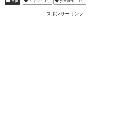
女優
クォン・ユリ
少女時代 ユリ
スポンサーリンク