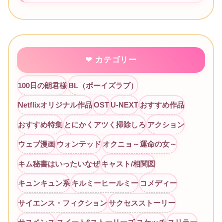
カテゴリー
100日の朗君様
BL（ボーイズラブ）
Netflixオリジナル作品
OST
U-NEXT
おすすめ作品
おすすめ特集
とにかくアツく掃除しろ
アクション
ウェブ漫画
ウォンテッド
オクニョ～運命の女～
キム秘書はいったいなぜ
キャスト/相関図
キュンキュン系
キルミーヒールミー
コメディー
サイエンス・フィクション
サクセスストーリー