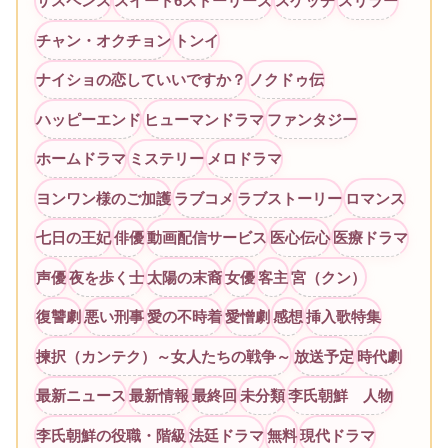
サスペンス
スイート6ストーリーズ
スケッチ
スリラー
チャン・オクチョン
トンイ
ナイショの恋していいですか？
ノクドゥ伝
ハッピーエンド
ヒューマンドラマ
ファンタジー
ホームドラマ
ミステリー
メロドラマ
ヨンワン様のご加護
ラブコメ
ラブストーリー
ロマンス
七日の王妃
俳優
動画配信サービス
医心伝心
医療ドラマ
声優
夜を歩く士
太陽の末裔
女優
客主
宮（クン）
復讐劇
悪い刑事
愛の不時着
愛憎劇
感想
挿入歌特集
揀択（カンテク）～女人たちの戦争～
放送予定
時代劇
最新ニュース
最新情報
最終回
未分類
李氏朝鮮 人物
李氏朝鮮の役職・階級
法廷ドラマ
無料
現代ドラマ