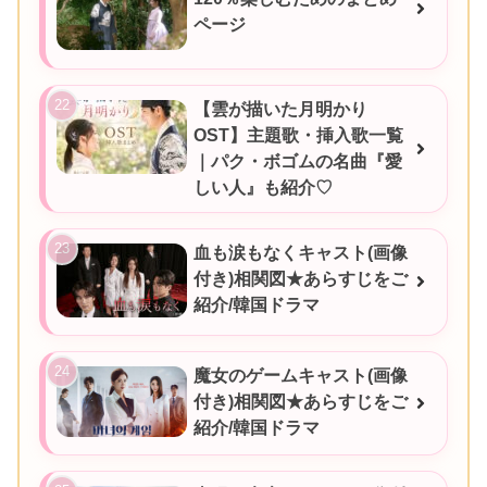
ページ
【雲が描いた月明かり
OST】主題歌・挿入歌一覧
｜パク・ボゴムの名曲『愛
しい人』も紹介♡
血も涙もなくキャスト(画像
付き)相関図★あらすじをご
紹介/韓国ドラマ
魔女のゲームキャスト(画像
付き)相関図★あらすじをご
紹介/韓国ドラマ