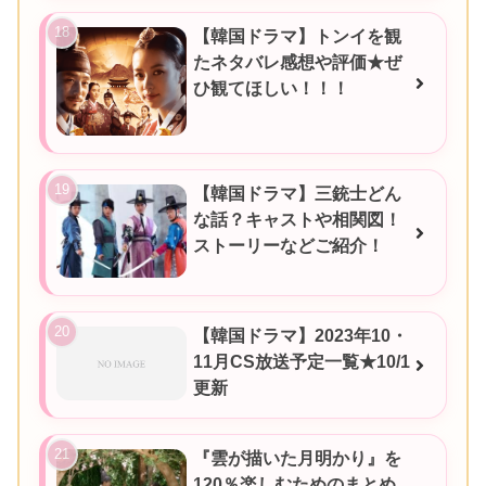
【韓国ドラマ】トンイを観
たネタバレ感想や評価★ぜ
ひ観てほしい！！！
【韓国ドラマ】三銃士どん
な話？キャストや相関図！
ストーリーなどご紹介！
【韓国ドラマ】2023年10・
11月CS放送予定一覧★10/1
更新
『雲が描いた月明かり』を
120％楽しむためのまとめ