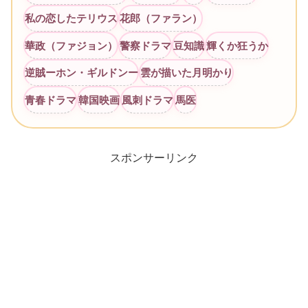
私の恋したテリウス
花郎（ファラン）
華政（ファジョン）
警察ドラマ
豆知識
輝くか狂うか
逆賊ーホン・ギルドンー
雲が描いた月明かり
青春ドラマ
韓国映画
風刺ドラマ
馬医
スポンサーリンク