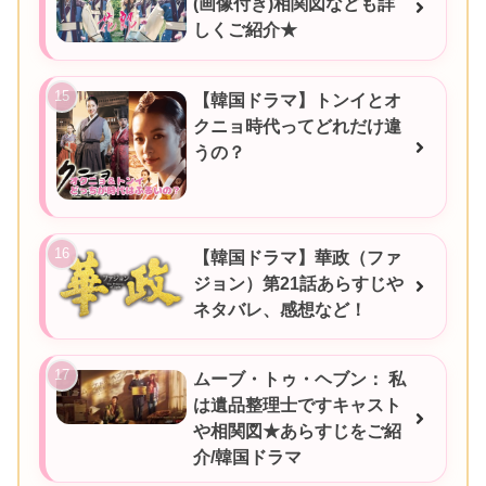
(画像付き)相関図なども詳
しくご紹介★
【韓国ドラマ】トンイとオ
クニョ時代ってどれだけ違
うの？
【韓国ドラマ】華政（ファ
ジョン）第21話あらすじや
ネタバレ、感想など！
ムーブ・トゥ・ヘブン： 私
は遺品整理士ですキャスト
や相関図★あらすじをご紹
介/韓国ドラマ