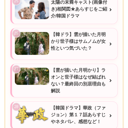
太陽の末裔キャスト(画像付
き)相関図★あらすじをご紹
介/韓国ドラマ
【韓ドラ】雲が描いた月明
かり世子様はサムノムが女
性といつ気づいた？
【雲が描いた月明かり】ラ
オンと世子様はなぜ結ばれ
ない？最終回の別居理由も
解説
【韓国ドラマ】華政（ファ
ジョン）第１７話あらすじ
やネタバレ、感想など！