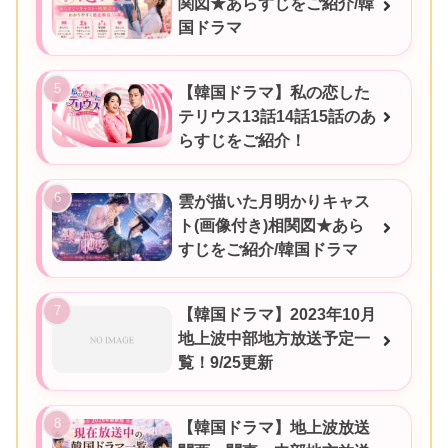
関図★あらすじをご紹介/韓
国ドラマ
【韓国ドラマ】私の恋した
テリウス13話14話15話のあ
らすじをご紹介！
雲が描いた月明かりキャス
ト(画像付き)相関図★あら
すじをご紹介/韓国ドラマ
【韓国ドラマ】2023年10月
地上波中部地方放送予定一
覧！9/25更新
【韓国ドラマ】地上波放送