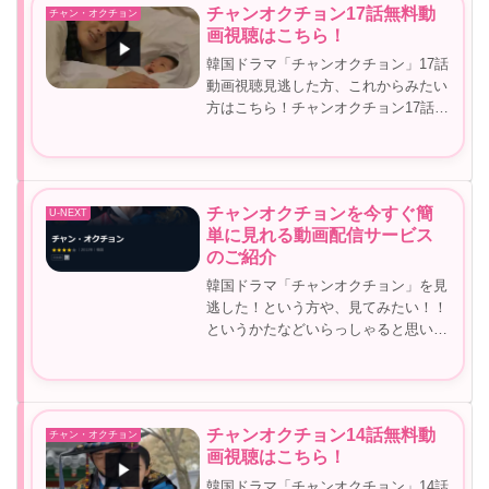
チャンオクチョン17話無料動
チャン・オクチョン
8...
画視聴はこちら！
韓国ドラマ「チャンオクチョン」17話
動画視聴見逃した方、これからみたい
方はこちら！チャンオクチョン17話無
料動画視聴！チャンオクチョン17話見
逃しを見れる動画サイト▼＼動画を無
料で見る方法／▼＞＞チャンオクチョ
ン動画無料はこちらチャンオクチ...
チャンオクチョンを今すぐ簡
U-NEXT
単に見れる動画配信サービス
のご紹介
韓国ドラマ「チャンオクチョン」を見
逃した！という方や、見てみたい！！
というかたなどいらっしゃると思いま
す。そんな方へ、今すぐ簡単に見れる
動画配信サービスをご紹介します！チ
ャンオクチョンを今すぐ簡単に見れる
動画配信サービスのご紹介チャン・オ
チャンオクチョン14話無料動
チャン・オクチョン
ク...
画視聴はこちら！
韓国ドラマ「チャンオクチョン」14話