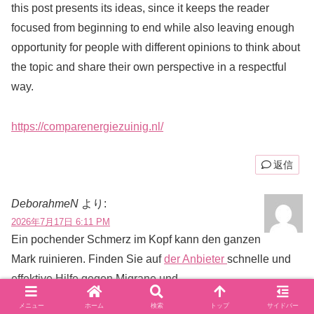
this post presents its ideas, since it keeps the reader
focused from beginning to end while also leaving enough
opportunity for people with different opinions to think about
the topic and share their own perspective in a respectful
way.
https://comparenergiezuinig.nl/
返信
DeborahmeN
より:
2026年7月17日 6:11 PM
Ein pochender Schmerz im Kopf kann den ganzen
Mark ruinieren. Finden Sie auf
der Anbieter
schnelle und
effektive Hilfe gegen Migrane und
Spannungskopfschmerzen. Bestellen Sie bewahrte
メニュー
ホーム
検索
トップ
サイドバー