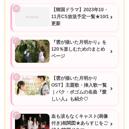
【韓国ドラマ】2023年10・
11月CS放送予定一覧★10/1
更新
『雲が描いた月明かり』を
120％楽しむためのまとめ
ページ
【雲が描いた月明かり
OST】主題歌・挿入歌一覧
｜パク・ボゴムの名曲『愛
しい人』も紹介♡
血も涙もなくキャスト(画像
付き)相関図★あらすじをご