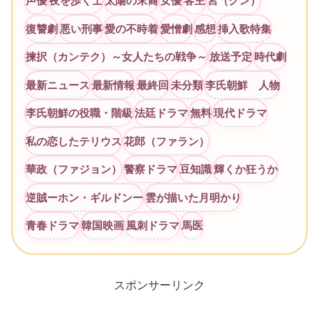
声優
夜を歩く士
太陽の末裔
女優
客主
宮（クン）
復讐劇
悪い刑事
愛の不時着
愛憎劇
感想
挿入歌特集
揀択（カンテク）～女人たちの戦争～
放送予定
時代劇
最新ニュース
最新情報
最終回
未分類
李氏朝鮮 人物
李氏朝鮮の役職・階級
法廷ドラマ
無料
現代ドラマ
私の恋したテリウス
花郎（ファラン）
華政（ファジョン）
警察ドラマ
豆知識
輝くか狂うか
逆賊ーホン・ギルドンー
雲が描いた月明かり
青春ドラマ
韓国映画
風刺ドラマ
馬医
スポンサーリンク