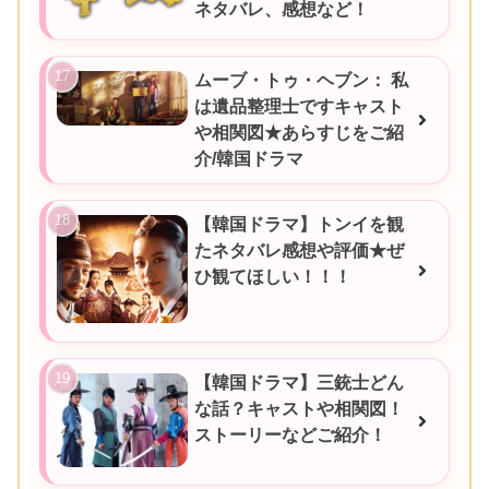
ネタバレ、感想など！
ムーブ・トゥ・ヘブン： 私
は遺品整理士ですキャスト
や相関図★あらすじをご紹
介/韓国ドラマ
【韓国ドラマ】トンイを観
たネタバレ感想や評価★ぜ
ひ観てほしい！！！
【韓国ドラマ】三銃士どん
な話？キャストや相関図！
ストーリーなどご紹介！