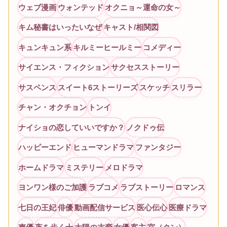
ウェブ漫画
ウォンテッド
オクニョ～運命の女～
キム秘書はいったいなぜ
キャスト/相関図
キュンキュン系
キルミーヒールミー
コメディー
サイエンス・フィクション
サクセスストーリー
サスペンス
スイート6ストーリーズ
スケッチ
スリラー
チャン・オクチョン
トンイ
ナイショの恋していいですか？
ノクドゥ伝
ハッピーエンド
ヒューマンドラマ
ファンタジー
ホームドラマ
ミステリー
メロドラマ
ヨンワン様のご加護
ラブコメ
ラブストーリー
ロマンス
七日の王妃
俳優
動画配信サービス
医心伝心
医療ドラマ