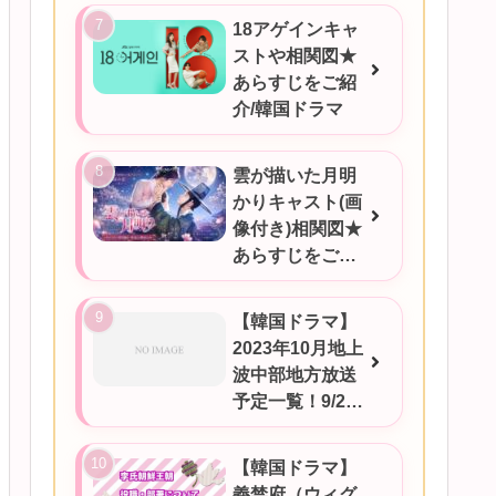
18アゲインキャ
ストや相関図★
あらすじをご紹
介/韓国ドラマ
雲が描いた月明
かりキャスト(画
像付き)相関図★
あらすじをご紹
介/韓国ドラマ
【韓国ドラマ】
2023年10月地上
波中部地方放送
予定一覧！9/25
更新
【韓国ドラマ】
義禁府（ウィグ