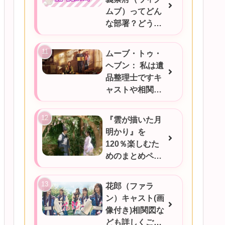
ムブ）ってどん
な部署？どうい
うときに対応す
るの？
ムーブ・トゥ・
ヘブン： 私は遺
品整理士ですキ
ャストや相関図
★あらすじをご
紹介/韓国ドラマ
『雲が描いた月
明かり』を
120％楽しむた
めのまとめペー
ジ
花郎（ファラ
ン）キャスト(画
像付き)相関図な
ども詳しくご紹