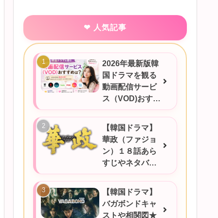
人気記事
2026年最新版韓
国ドラマを観る
動画配信サービ
ス（VOD)おすす
めは？
【韓国ドラマ】
華政（ファジョ
ン）１８話あら
すじやネタバ
レ、感想など！
【韓国ドラマ】
バガボンドキャ
ストや相関図★