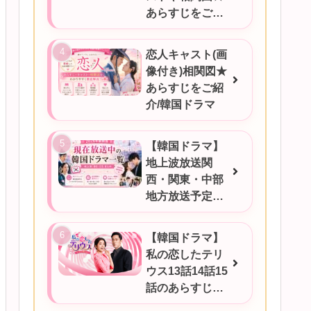
あらすじをご紹
介
恋人キャスト(画
像付き)相関図★
あらすじをご紹
介/韓国ドラマ
【韓国ドラマ】
地上波放送関
西・関東・中部
地方放送予定一
覧！2026年6月
17日更新
【韓国ドラマ】
私の恋したテリ
ウス13話14話15
話のあらすじを
ご紹介！