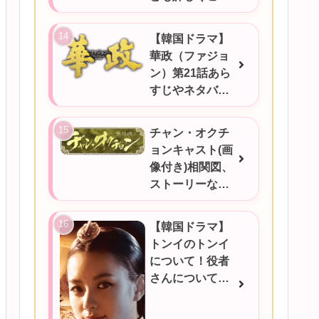
介★
【韓国ドラマ】
華政（ファジョ
ン）第21話あら
すじやネタバ
レ、感想など！
チャン・オクチ
ョンキャスト(画
像付き)相関図、
ストーリーなど
ご紹介★
【韓国ドラマ】
トンイのトンイ
について！役者
さんについても
ご紹介