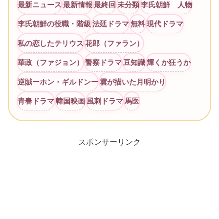
最新ニュース
最新情報
最終回
未分類
李氏朝鮮 人物
李氏朝鮮の役職・階級
法廷ドラマ
無料
現代ドラマ
私の恋したテリウス
花郎（ファラン）
華政（ファジョン）
警察ドラマ
豆知識
輝くか狂うか
逆賊ーホン・ギルドンー
雲が描いた月明かり
青春ドラマ
韓国映画
風刺ドラマ
馬医
スポンサーリンク