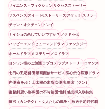
サイエンス・フィクション
サクセスストーリー
サスペンス
スイート6ストーリーズ
スケッチ
スリラー
チャン・オクチョン
トンイ
ナイショの恋していいですか？
ノクドゥ伝
ハッピーエンド
ヒューマンドラマ
ファンタジー
ホームドラマ
ミステリー
メロドラマ
ヨンワン様のご加護
ラブコメ
ラブストーリー
ロマンス
七日の王妃
俳優
動画配信サービス
医心伝心
医療ドラマ
声優
夜を歩く士
太陽の末裔
女優
客主
宮（クン）
復讐劇
悪い刑事
愛の不時着
愛憎劇
感想
挿入歌特集
揀択（カンテク）～女人たちの戦争～
放送予定
時代劇