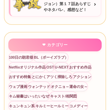
ジョン）第１７話あらすじ
やネタバレ、感想など！
カテゴリー
100日の朗君様
BL（ボーイズラブ）
Netflixオリジナル作品
OST
U-NEXT
おすすめ作品
おすすめ特集
とにかくアツく掃除しろ
アクション
ウェブ漫画
ウォンテッド
オクニョ～運命の女～
キム秘書はいったいなぜ
キャスト/相関図
キュンキュン系
キルミーヒールミー
コメディー