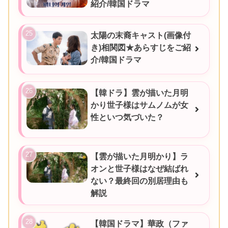
紹介/韓国ドラマ
太陽の末裔キャスト(画像付
き)相関図★あらすじをご紹
介/韓国ドラマ
【韓ドラ】雲が描いた月明
かり世子様はサムノムが女
性といつ気づいた？
【雲が描いた月明かり】ラ
オンと世子様はなぜ結ばれ
ない？最終回の別居理由も
解説
【韓国ドラマ】華政（ファ