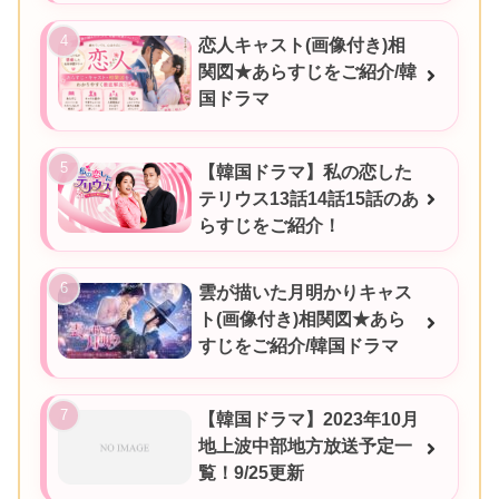
恋人キャスト(画像付き)相
関図★あらすじをご紹介/韓
国ドラマ
【韓国ドラマ】私の恋した
テリウス13話14話15話のあ
らすじをご紹介！
雲が描いた月明かりキャス
ト(画像付き)相関図★あら
すじをご紹介/韓国ドラマ
【韓国ドラマ】2023年10月
地上波中部地方放送予定一
覧！9/25更新