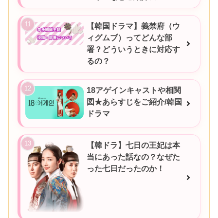
【韓国ドラマ】義禁府（ウ
ィグムブ）ってどんな部
署？どういうときに対応す
るの？
18アゲインキャストや相関
図★あらすじをご紹介/韓国
ドラマ
【韓ドラ】七日の王妃は本
当にあった話なの？なぜた
った七日だったのか！