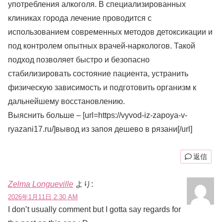
употребления алкоголя. В специализированных
клиниках города лечение проводится с
использованием современных методов детоксикации и
под контролем опытных врачей-наркологов. Такой
подход позволяет быстро и безопасно
стабилизировать состояние пациента, устранить
физическую зависимость и подготовить организм к
дальнейшему восстановлению.
Выяснить больше – [url=https://vyvod-iz-zapoya-v-
ryazani17.ru/]вывод из запоя дешево в рязани[/url]
返信
Zelma Longueville
より:
2026年1月11日 2:30 AM
I don’t usually comment but I gotta say regards for