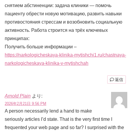
снятием абстиненции: задача клиники — помочь
пациенту обрести новую мотивацию, развить навыки
противостояния стрессам и возобновить социальную
активность. Работа строится на трёх ключевых
принципах:
Получить больше информации –
https://narkologicheskaya-klinika-mytishchi1.ru/chastnaya-
narkologicheskaya-klinika-v-mytishchah
返信
Arnold Plain
より:
2026年2月21日 9:56 PM
A person necessarily lend a hand to make
seriously articles I’d state. That is the very first time I
frequented your web page and so far? I surprised with the