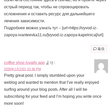
острый период так, чтобы не спровоцировать
осложнения и оставить ресурс для дальнейшего
лечения зависимости.
Подробнее можно узнать тут – [url=https://vyvod-iz-
zapoya-ivanteevka11.ru/]vyvod-iz-zapoya-kapelnica[/url]
返信
coffee shop loyalty app
より:
2026年1月23日 10:36 PM
Pretty great post. I simply stumbled upon your
weblog and wanted to mention that I’ve really enjoyed
surfing around your blog posts. After all I will be
subscribing for your feed and I’m hoping you write once
more soon!