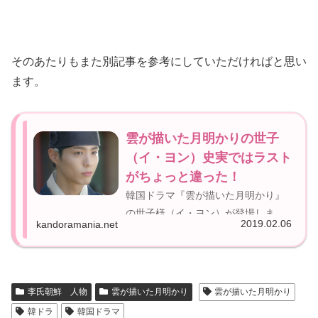
そのあたりもまた別記事を参考にしていただければと思い
ます。
雲が描いた月明かりの世子
（イ・ヨン）史実ではラスト
がちょっと違った！
韓国ドラマ『雲が描いた月明かり』
の世子様（イ・ヨン）が登場しま
2019.02.06
kandoramania.net
す。もう最後まで観た！という方は
最終回どうなったのかはご存じかと
思います。いやぁ～ラスト良かった
ですよね。私はとても満足のいくラ
李氏朝鮮 人物
雲が描いた月明かり
雲が描いた月明かり
ストでした。しかし・・実際にいた
韓ドラ
韓国ドラマ