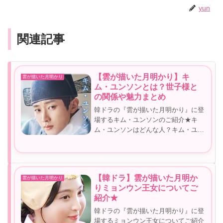
yun
関連記事
【雲が描いた月明かり】キ
雲が描いた月明かり
ム・ユンソンとは？世子様と
の関係や魅力まとめ
韓ドラの『雲が描いた月明かり』に登
場するキム・ユンソンのご紹介★キ
ム・ユンソンはどんな人？キム・ユン
ソンを演じているキャストはだれ？今
回はキム・ユンソンについて少し掘り
下げてみようと思います(^^♪雲が描い
た月明かり キム・ユンソンについ
【韓ドラ】雲が描いた月明か
雲が描いた月明かり
て...
りミョンウン王女についてご
紹介★
韓ドラの『雲が描いた月明かり』に登
場するミョンウン王女についてご紹介