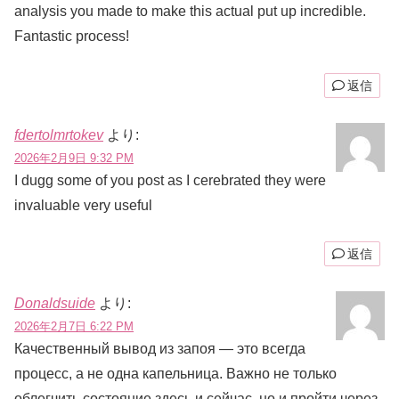
analysis you made to make this actual put up incredible.
Fantastic process!
返信
fdertolmrtokev
より:
2026年2月9日 9:32 PM
I dugg some of you post as I cerebrated they were
invaluable very useful
返信
Donaldsuide
より:
2026年2月7日 6:22 PM
Качественный вывод из запоя — это всегда
процесс, а не одна капельница. Важно не только
облегчить состояние здесь и сейчас, но и пройти через