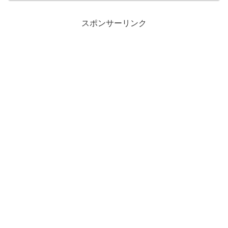
の切なさ、ビョンヨンの忠義…。見れ
ば見...
スポンサーリンク