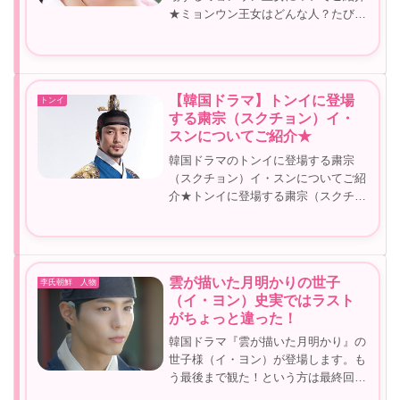
★ミョンウン王女はどんな人？たびた
び登場するので気になる登場人物です
ね(o^^o)ミョンウン王女についてご紹
介していきます(^O^)雲が描いた月明
かり ミョンウン王女につい...
【韓国ドラマ】トンイに登場
トンイ
する粛宗（スクチョン）イ・
スンについてご紹介★
韓国ドラマのトンイに登場する粛宗
（スクチョン）イ・スンについてご紹
介★トンイに登場する粛宗（スクチョ
ン）イ・スンは誰が演じている？実際
の粛宗（スクチョン）イ・スンはどん
な人？粛宗（スクチョン）イ・スンか
らみた人間関係などもご紹介！ドラマ
雲が描いた月明かりの世子
李氏朝鮮 人物
での...
（イ・ヨン）史実ではラスト
がちょっと違った！
韓国ドラマ『雲が描いた月明かり』の
世子様（イ・ヨン）が登場します。も
う最後まで観た！という方は最終回ど
うなったのかはご存じかと思います。