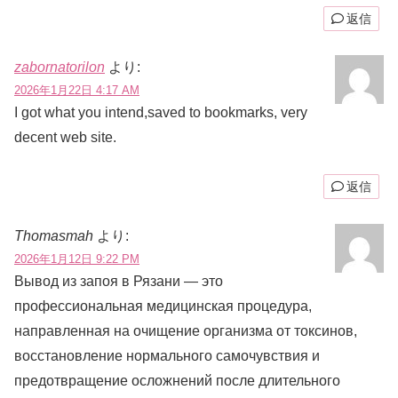
返信
zabornatorilon
より:
2026年1月22日 4:17 AM
I got what you intend,saved to bookmarks, very
decent web site.
返信
Thomasmah
より:
2026年1月12日 9:22 PM
Вывод из запоя в Рязани — это
профессиональная медицинская процедура,
направленная на очищение организма от токсинов,
восстановление нормального самочувствия и
предотвращение осложнений после длительного