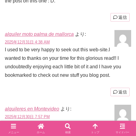
the post on this one : D.
返信
alquiler moto palma de mallorca
より:
2025年12月31日 4:38 AM
I used to be very happy to seek out this web-site.I
wanted to thanks on your time for this glorious read!! I
undoubtedly enjoying each little bit of it and I have you
bookmarked to check out new stuff you blog post.
返信
alquileres en Montevideo
より:
2025年12月30日 7:57 PM
Some truly superb information, Sword lily I
detected this. “Children require guidance and sympathy far
メニュー
ホーム
検索
トップ
サイドバー