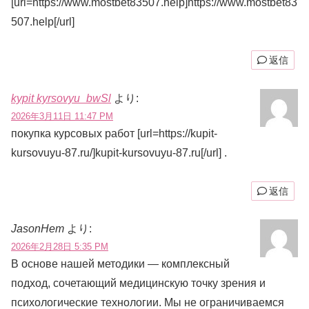
[url=https://www.mostbet83507.help]https://www.mostbet83
507.help[/url]
返信
kypit kyrsovyu_bwSl
より:
2026年3月11日 11:47 PM
покупка курсовых работ [url=https://kupit-
kursovuyu-87.ru/]kupit-kursovuyu-87.ru[/url] .
返信
JasonHem
より:
2026年2月28日 5:35 PM
В основе нашей методики — комплексный
подход, сочетающий медицинскую точку зрения и
психологические технологии. Мы не ограничиваемся