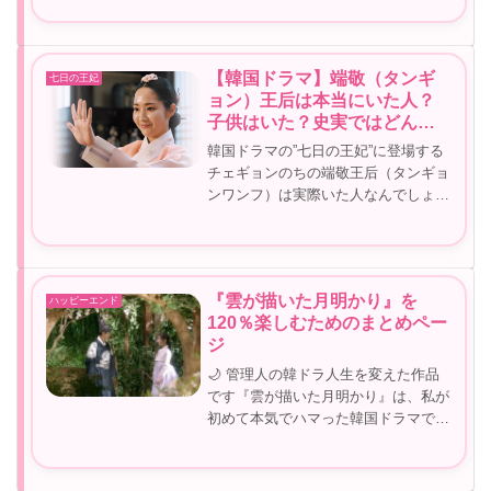
いやぁ～ラスト良かったですよね。私
はとても満足のいくラストでした。し
かし・・実際にいたイ・ヨンの最後は
【韓国ドラマ】端敬（タンギ
七日の王妃
実...
ョン）王后は本当にいた人？
子供はいた？史実ではどんな
人だった？
韓国ドラマの”七日の王妃”に登場する
チェギョンのちの端敬王后（タンギョ
ンワンフ）は実際いた人なんでしょう
か？もしいたなら史実ではどんな人だ
ったのか・・ドラマでのチェギョンは
ヨクと切なくでも素敵な恋のラブスト
ーリーが描かれていますね。本当に
『雲が描いた月明かり』を
ハッピーエンド
い...
120％楽しむためのまとめペー
ジ
🌙 管理人の韓ドラ人生を変えた作品
です『雲が描いた月明かり』は、私が
初めて本気でハマった韓国ドラマで
す。子供に「また見てるん？」と言わ
れるくらい、本当に何度も繰り返し見
ました😂世子様のツンデレ、ユンソン