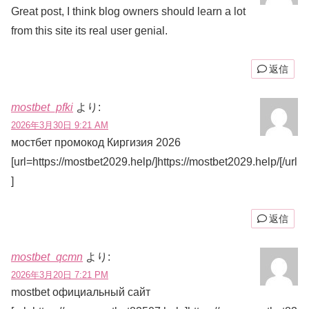
Great post, I think blog owners should learn a lot
from this site its real user genial.
返信
mostbet_pfki
より:
2026年3月30日 9:21 AM
мостбет промокод Киргизия 2026
[url=https://mostbet2029.help/]https://mostbet2029.help/[/url
]
返信
mostbet_qcmn
より:
2026年3月20日 7:21 PM
mostbet официальный сайт