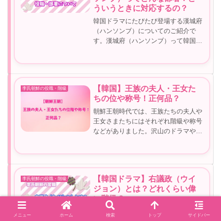
ういうときに対応するの？
韓国ドラマにたびたび登場する漢城府
（ハンソンブ）についてのご紹介で
す。漢城府（ハンソンブ）って韓国ド
ラマの時代劇をみているとよくでてき
ます。漢城府（ハンソンブ）って一体
どんな部署なんでしょうか？漢城府
（ハンソンブ）について詳しくご紹介
【韓国】王族の夫人・王女た
李氏朝鮮の役職・階級
してい...
ちの位や称号！正何品？
朝鮮王朝時代では、王族たちの夫人や
王女さまたちにはそれぞれ階級や称号
などがありました。沢山のドラマや資
料などを見ていると聞きなれない言葉
が沢山でてきます。ここでは、そのよ
うな言葉をまとめて整理していきたい
と思います。昔の時代の階級など訳が
【韓国ドラマ】右議政（ウイ
李氏朝鮮の役職・階級
分...
ジョン）とは？どれくらい偉
い階級？
韓国ドラマによくでてくる右議政（ウ
メニュー
ホーム
検索
トップ
サイドバー