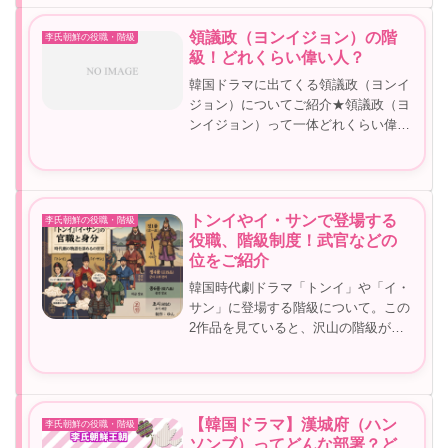
紹介していこうと思います【韓国ドラ
マ】司憲府（サホンブ）ってどういう
領議政（ヨンイジョン）の階
李氏朝鮮の役職・階級
部...
級！どれくらい偉い人？
韓国ドラマに出てくる領議政（ヨンイ
ジョン）についてご紹介★領議政（ヨ
ンイジョン）って一体どれくらい偉い
人なんでしょうか？韓国ドラマの時代
劇を見ていると結構でてくる言葉です
ね。地位的にはどの位置になるのか気
になりますね。領議政（ヨンイジョ
トンイやイ・サンで登場する
李氏朝鮮の役職・階級
ン）...
役職、階級制度！武官などの
位をご紹介
韓国時代劇ドラマ「トンイ」や「イ・
サン」に登場する階級について。この
2作品を見ていると、沢山の階級がで
てきます。なので、なんだかよくわか
らない言葉が沢山出てきて、聞いてい
るだけでは暗号のように聞こえてなん
だかちょっと悪い意味ではなく、くす
【韓国ドラマ】漢城府（ハン
李氏朝鮮の役職・階級
っ...
ソンブ）ってどんな部署？ど