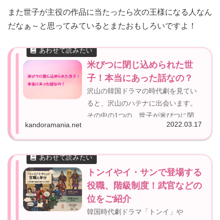
また世子が主役の作品に当たったら次の王様になる人なん
だなぁ～と思ってみているとまたおもしろいですよ！
米びつに閉じ込められた世
子！本当にあった話なの？
沢山の韓国ドラマの時代劇を見てい
ると、沢山のハテナに出会います。
その中の1つの、世子が米びつに閉じ
2022.03.17
kandoramania.net
込められているという疑問。これ本
当にあった話？と、疑問に思わない
はずがない事件ですよね。さて、こ
の米びつに閉じ込められた世子は本
トンイやイ・サンで登場する
当にいたのか。...
役職、階級制度！武官などの
位をご紹介
韓国時代劇ドラマ「トンイ」や