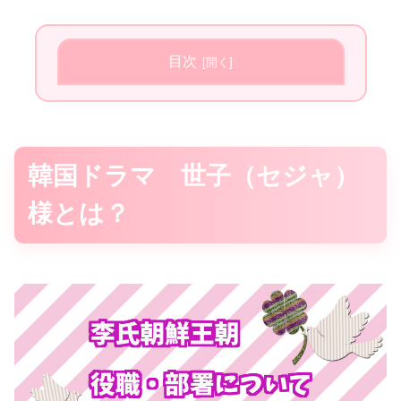
目次
韓国ドラマ 世子（セジャ）
様とは？