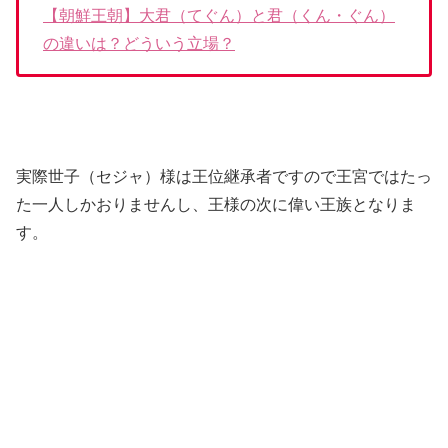
【朝鮮王朝】大君（てぐん）と君（くん・ぐん）
の違いは？どういう立場？
実際世子（セジャ）様は王位継承者ですので王宮ではたっ
た一人しかおりませんし、王様の次に偉い王族となりま
す。