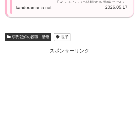
「イ・サン」に登場する階級につい
2026.05.17
kandoramania.net
て。この2作品を見ていると、沢山の
階級がでてきます。なので、なんだ
かよくわからない言葉が沢山出てき
て、聞いているだけでは暗号のよう
李氏朝鮮の役職・階級
世子
に聞こえてなんだかちょっと悪い意
味ではなく、くすっ...
スポンサーリンク