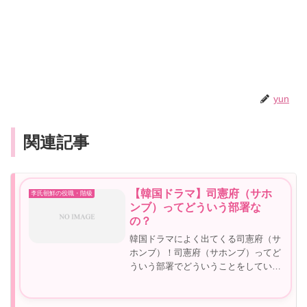
yun
関連記事
【韓国ドラマ】司憲府（サホ
李氏朝鮮の役職・階級
ンブ）ってどういう部署な
の？
韓国ドラマによく出てくる司憲府（サ
ホンブ）！司憲府（サホンブ）ってど
ういう部署でどういうことをしている
の？ドラマを見ていると気になります
よね。司憲府（サホンブ）についてご