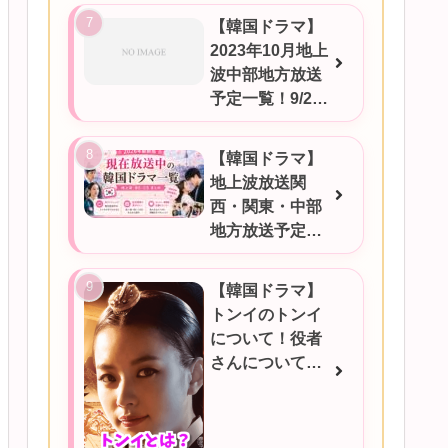
【韓国ドラマ】
2023年10月地上
波中部地方放送
予定一覧！9/25
更新
【韓国ドラマ】
地上波放送関
西・関東・中部
地方放送予定一
覧！2026年6月
17日更新
【韓国ドラマ】
トンイのトンイ
について！役者
さんについても
ご紹介