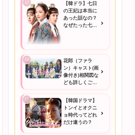
【韓ドラ】七日
の王妃は本当に
あった話なの？
なぜたった七日
だったのか！
花郎（ファラ
ン）キャスト(画
像付き)相関図な
ども詳しくご紹
介★
【韓国ドラマ】
トンイとオクニ
ョ時代ってどれ
だけ違うの？