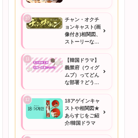
チャン・オクチ
ョンキャスト(画
像付き)相関図、
ストーリーなど
ご紹介★
【韓国ドラマ】
義禁府（ウィグ
ムブ）ってどん
な部署？どうい
うときに対応す
るの？
18アゲインキャ
ストや相関図★
あらすじをご紹
介/韓国ドラマ