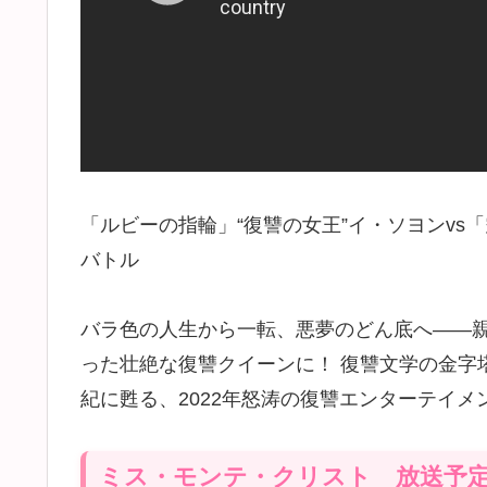
「ルビーの指輪」“復讐の女王”イ・ソヨンvs「
バトル
バラ色の人生から一転、悪夢のどん底へ――
った壮絶な復讐クイーンに！ 復讐文学の金字塔
紀に甦る、2022年怒涛の復讐エンターテイメ
ミス・モンテ・クリスト 放送予