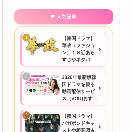
人気記事
【韓国ドラマ】
華政（ファジョ
ン）１８話あら
すじやネタバ
レ、感想など！
2026年最新版韓
国ドラマを観る
動画配信サービ
ス（VOD)おすす
めは？
【韓国ドラマ】
バガボンドキャ
ストや相関図★