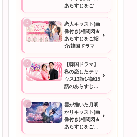
あらすじをご紹
介
恋人キャスト(画
像付き)相関図★
あらすじをご紹
介/韓国ドラマ
【韓国ドラマ】
私の恋したテリ
ウス13話14話15
話のあらすじを
ご紹介！
雲が描いた月明
かりキャスト(画
像付き)相関図★
あらすじをご紹
介/韓国ドラマ