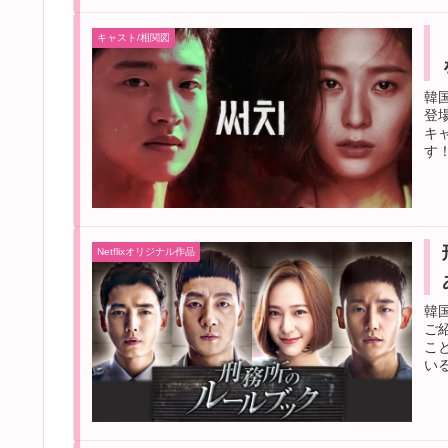
キャスト/相関図
韓
登
キ
す
Netflixオリジナル作品
韓
ご
こ
い