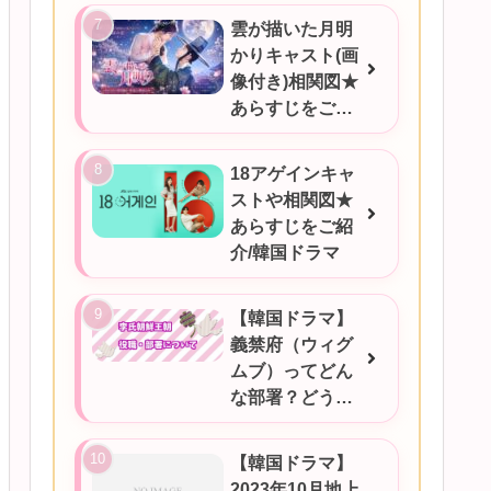
雲が描いた月明
かりキャスト(画
像付き)相関図★
あらすじをご紹
介/韓国ドラマ
18アゲインキャ
ストや相関図★
あらすじをご紹
介/韓国ドラマ
【韓国ドラマ】
義禁府（ウィグ
ムブ）ってどん
な部署？どうい
うときに対応す
るの？
【韓国ドラマ】
2023年10月地上