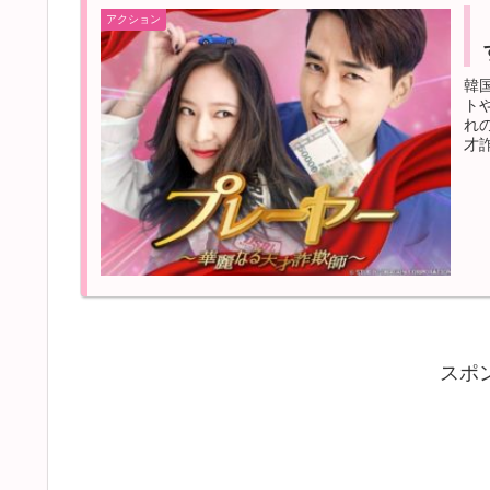
アクション
韓
ト
れ
才
スポ