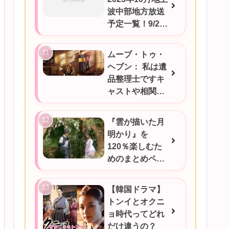
波中部地方放送
予定一覧！9/25
更新
ムーブ・トゥ・
ヘブン： 私は遺
品整理士ですキ
ャストや相関図
★あらすじをご
紹介/韓国ドラマ
『雲が描いた月
明かり』を
120％楽しむた
めのまとめペー
ジ
【韓国ドラマ】
トンイとオクニ
ョ時代ってどれ
だけ違うの？