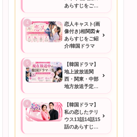
あらすじをご紹
介
恋人キャスト(画
像付き)相関図★
あらすじをご紹
介/韓国ドラマ
【韓国ドラマ】
地上波放送関
西・関東・中部
地方放送予定一
覧！2026年6月
17日更新
【韓国ドラマ】
私の恋したテリ
ウス13話14話15
話のあらすじを
ご紹介！