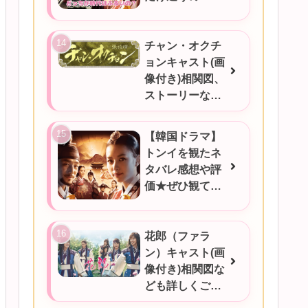
チャン・オクチ
ョンキャスト(画
像付き)相関図、
ストーリーなど
ご紹介★
【韓国ドラマ】
トンイを観たネ
タバレ感想や評
価★ぜひ観てほ
しい！！！
花郎（ファラ
ン）キャスト(画
像付き)相関図な
ども詳しくご紹
介★