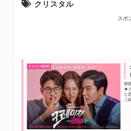
クリスタル
スポ
キャスト/相関図
韓
★
と
ご