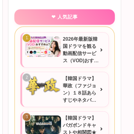
人気記事
2026年最新版韓
国ドラマを観る
動画配信サービ
ス（VOD)おすす
めは？
【韓国ドラマ】
華政（ファジョ
ン）１８話あら
すじやネタバ
レ、感想など！
【韓国ドラマ】
バガボンドキャ
ストや相関図★