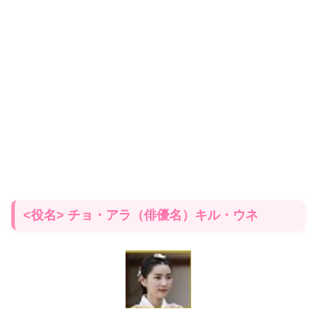
<役名> チョ・アラ（俳優名）キル・ウネ