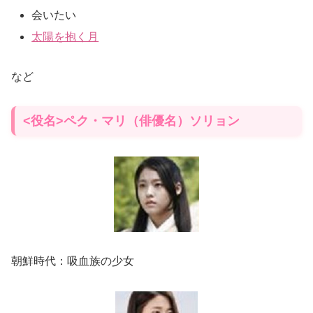
会いたい
太陽を抱く月
など
<役名>ペク・マリ（俳優名）ソリョン
朝鮮時代：吸血族の少女