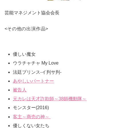
芸能マネジメント協会会長
<
その他の出演作品
>
優しい魔女
ウラチャチャ My Love
法廷プリンス-イ判サ判-
あやしいパートナー
被告人
元カレは天才詐欺師～38師機動隊～
モンスター(2016)
客主～商売の神～
優しくない女たち