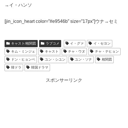
→イ・ハンソ
[jin_icon_heart color=”#e9546b” size=”17px”]ウナ→セミ
キャスト/相関図
ラブコメ
イ・グァ
イ・セヨン
キム・ミンジェ
キャスト
チャ・ウヌ
チャ・テヒョン
ドン・ヒョンベ
ユン・シユン
ユン・ソナ
相関図
韓ドラ
韓国ドラマ
スポンサーリンク