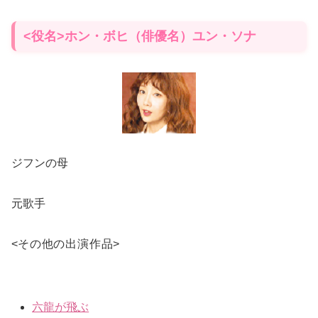
<役名>ホン・ボヒ（俳優名）ユン・ソナ
ジフンの母
元歌手
<
その他の出演作品
>
六龍が飛ぶ