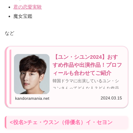
君の恋愛実験
魔女宝鑑
など
【ユン・シユン2024】おす
すめ作品や出演作品！プロフ
ィールも合わせてご紹介
韓国ドラマに出演しているユン・シ
ユンさんってどんな人？どんな作品
出ているの？今回は、ユン・シユン
2024.03.15
kandoramania.net
さんについてご紹介していこうと思
います(^^)/【韓国ドラマ】ユン・シ
ユンどんな人？作品は何に出てい
<役名>チェ・ウスン（俳優名）イ・セヨン
る？ユン・シユンプロフィール名前
ユン・シユン...