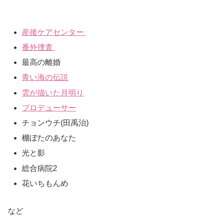
産後ケアセンター
番外捜査
最高の離婚
青い海の伝説
雲が描いた月明り
プロデューサー
チョンウチ(田禹治)
棚ぼたのあなた
光と影
総合病院2
花いちもんめ
など