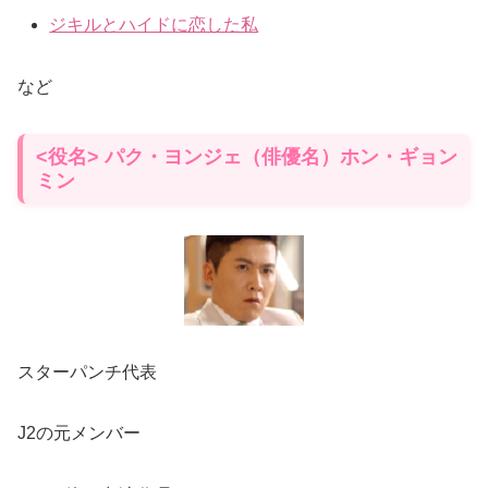
ジキルとハイドに恋した私
など
<役名> パク・ヨンジェ（俳優名）ホン・ギョン
ミン
スターパンチ代表
J2の元メンバー