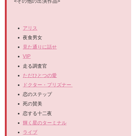
<
その他の出演作品
>
アリス
夜食男女
見た通りに話せ
VIP
走る調査官
ただひとつの愛
ドクター・プリズナー
恋のステップ
死の賛美
恋する十二夜
輝く星のターミナル
ライブ