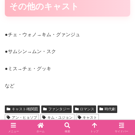
その他のキャスト
●チェ・ウォノ→キム・グァンジュ
●サムシン→ムン・スク
●ミス→チェ・グッキ
など
キャスト/相関図
ファンタジー
ロマンス
時代劇
アン・ヒョソプ
キム・ユジョン
キャスト
クァク・シヤン
コンミョン（5urprise）
相関図
メニュー
ホーム
検索
トップ
サイドバー
韓ドラ
韓国ドラマ