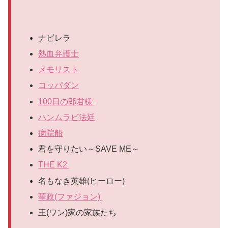
ナビレラ
熱血弁護士
メモリスト
コッパダン
100日の郎君様
ハンムラビ法廷
病院船
君を守りたい～SAVE ME～
THE K2
名もなき英雄(ヒーロー)
華政(ファジョン)
王(ワン)家の家族たち