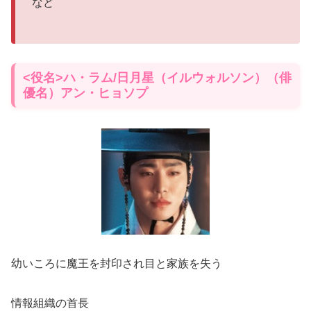
など
<役名>ハ・ラム/日月星（イルウォルソン）（俳
優名）アン・ヒョソプ
幼いころに魔王を封印され目と家族を失う
情報組織の首長