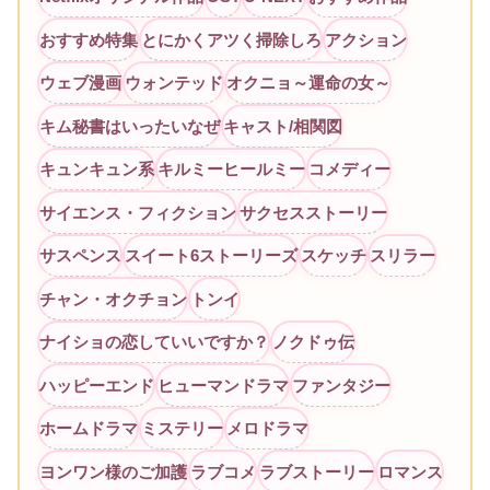
おすすめ特集
とにかくアツく掃除しろ
アクション
ウェブ漫画
ウォンテッド
オクニョ～運命の女～
キム秘書はいったいなぜ
キャスト/相関図
キュンキュン系
キルミーヒールミー
コメディー
サイエンス・フィクション
サクセスストーリー
サスペンス
スイート6ストーリーズ
スケッチ
スリラー
チャン・オクチョン
トンイ
ナイショの恋していいですか？
ノクドゥ伝
ハッピーエンド
ヒューマンドラマ
ファンタジー
ホームドラマ
ミステリー
メロドラマ
ヨンワン様のご加護
ラブコメ
ラブストーリー
ロマンス