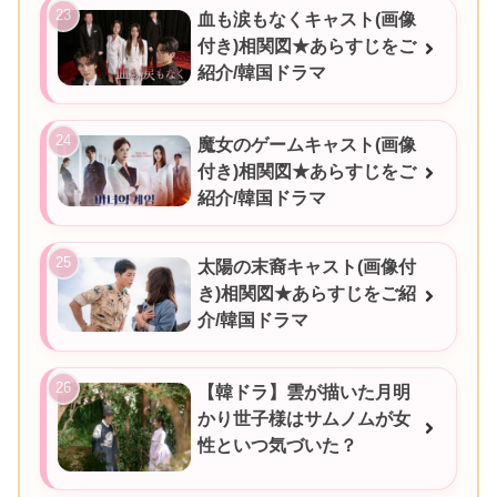
血も涙もなくキャスト(画像
付き)相関図★あらすじをご
紹介/韓国ドラマ
魔女のゲームキャスト(画像
付き)相関図★あらすじをご
紹介/韓国ドラマ
太陽の末裔キャスト(画像付
き)相関図★あらすじをご紹
介/韓国ドラマ
【韓ドラ】雲が描いた月明
かり世子様はサムノムが女
性といつ気づいた？