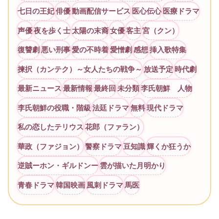
七日の王妃
俳優
動画配信サービス
医心伝心
医療ドラマ
声優
夜を歩く士
太陽の末裔
女優
客主
宮（クン）
復讐劇
悪い刑事
愛の不時着
愛憎劇
感想
挿入歌特集
揀択（カンテク）～女人たちの戦争～
放送予定
時代劇
最新ニュース
最新情報
最終回
未分類
李氏朝鮮 人物
李氏朝鮮の役職・階級
法廷ドラマ
無料
現代ドラマ
私の恋したテリウス
花郎（ファラン）
華政（ファジョン）
警察ドラマ
豆知識
輝くか狂うか
逆賊ーホン・ギルドンー
雲が描いた月明かり
青春ドラマ
韓国映画
風刺ドラマ
馬医