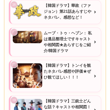
【韓国ドラマ】華政（ファ
ジョン）第21話あらすじや
ネタバレ、感想など！
ムーブ・トゥ・ヘブン： 私
は遺品整理士ですキャスト
や相関図★あらすじをご紹
介/韓国ドラマ
【韓国ドラマ】トンイを観
たネタバレ感想や評価★ぜ
ひ観てほしい！！！
【韓国ドラマ】三銃士どん
な話？キャストや相関図！