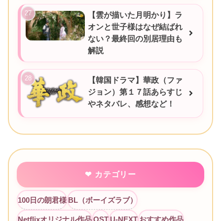
【雲が描いた月明かり】ラ
オンと世子様はなぜ結ばれ
ない？最終回の別居理由も
解説
【韓国ドラマ】華政（ファ
ジョン）第１７話あらすじ
やネタバレ、感想など！
カテゴリー
100日の朗君様
BL（ボーイズラブ）
Netflixオリジナル作品
OST
U-NEXT
おすすめ作品