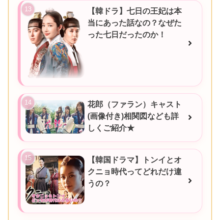
【韓ドラ】七日の王妃は本
当にあった話なの？なぜた
った七日だったのか！
花郎（ファラン）キャスト
(画像付き)相関図なども詳
しくご紹介★
【韓国ドラマ】トンイとオ
クニョ時代ってどれだけ違
うの？