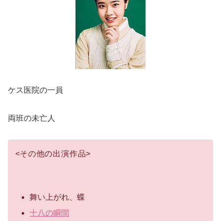
ケス医院の一員
両班の未亡人
<
その他の出演作品
>
舞い上がれ、蝶
十八の瞬間