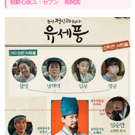
朝鮮心医ユ・セプン 相関図