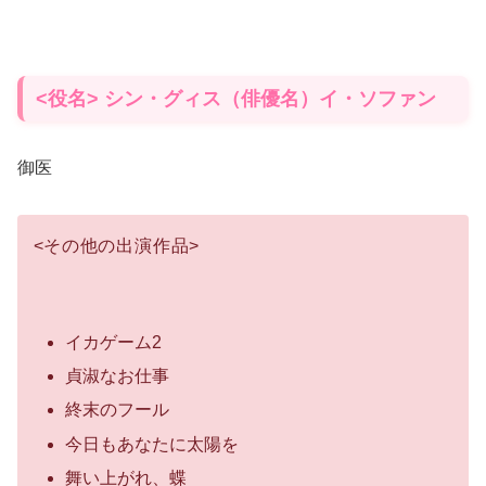
<役名> シン・グィス（俳優名）イ・ソファン
御医
<
その他の出演作品
>
イカゲーム2
貞淑なお仕事
終末のフール
今日もあなたに太陽を
舞い上がれ、蝶