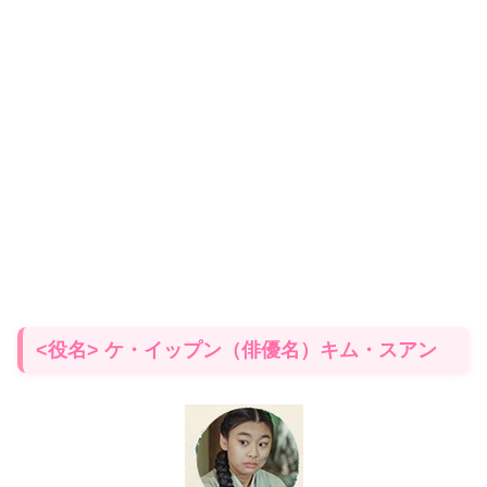
<役名> ケ・イップン（俳優名）キム・スアン