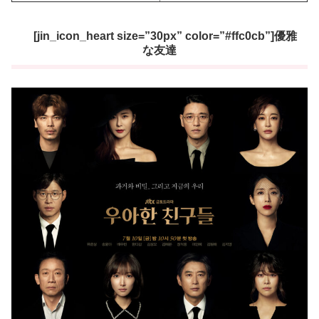
[jin_icon_heart size=”30px” color=”#ffc0cb”]優雅
な友達