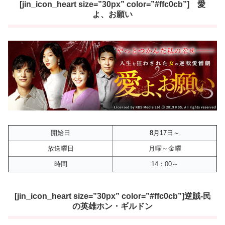
[jin_icon_heart size=”30px” color=”#ffc0cb”] 愛
よ、お願い
開始日
8月17
日～
放送曜日
月曜～金曜
時間
14：00～
[jin_icon_heart size=”30px” color=”#ffc0cb”]逆賊-民
の英雄ホン・ギルドン