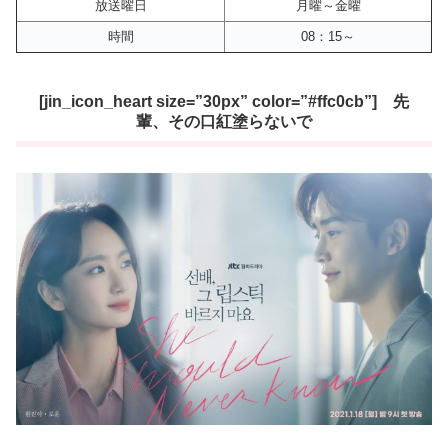
放送曜日
月曜～金曜
時間
08：15～
[jin_icon_heart size=”30px” color=”#ffc0cb”] 先
輩、その口紅塗らないで