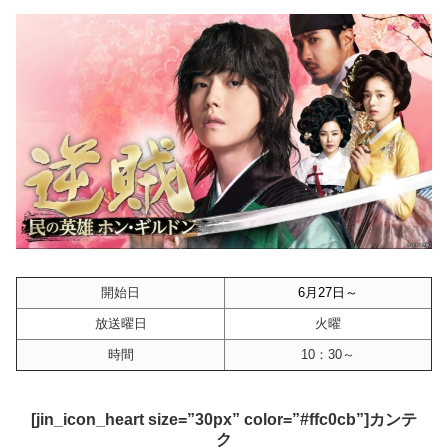
開始日
6月27
日～
放送曜日
火曜
時間
10：30～
[jin_icon_heart size=”30px” color=”#ffc0cb”]カンテ
ク