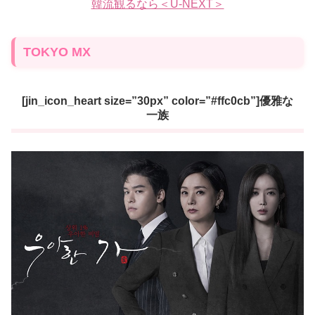
韓流観るなら＜U-NEXT＞
TOKYO MX
[jin_icon_heart size=”30px” color=”#ffc0cb”]優雅な
一族