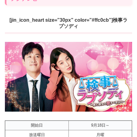
[jin_icon_heart size=”30px” color=”#ffc0cb”]検事ラ
プソディ
開始日
9月18日～
放送曜日
月曜