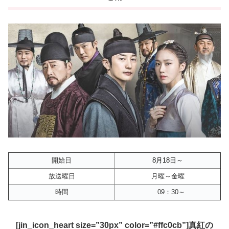
開始日
8月18
日～
放送曜日
月曜～金曜
時間
09：30～
[jin_icon_heart size=”30px” color=”#ffc0cb”]真紅の