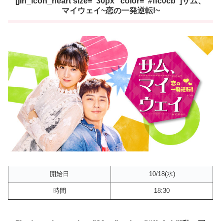
[jin_icon_heart size=”30px” color=”#ffc0cb”]サム、
マイウェイ~恋の一発逆転!~
開始日
10/18(水)
時間
18:30