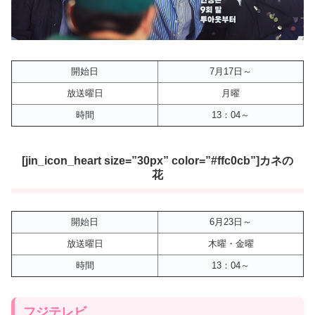
開始日
7月17日～
放送曜日
月曜
時間
13：04～
[jin_icon_heart size=”30px” color=”#ffc0cb”]カネの
花
開始日
6月23日～
放送曜日
木曜・金曜
時間
13：04～
フジテレビ