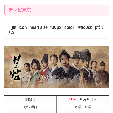
テレビ東京
[jin_icon_heart size=”30px” color=”#ffc0cb”]ポッ
サム
開始日
NEW
10月10
日～
放送曜日
月曜～金曜