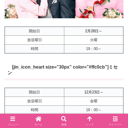
開始日
2月28
日～
放送曜日
火曜
時間
19：00～
[jin_icon_heart size=”30px” color=”#ffc0cb”]ミセ
ン
開始日
12月23
日～
放送曜日
金曜
時間
19：00～
メニュー
ホーム
検索
トップ
サイドバー