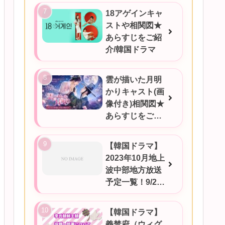
18アゲインキャ
ストや相関図★
あらすじをご紹
介/韓国ドラマ
雲が描いた月明
かりキャスト(画
像付き)相関図★
あらすじをご紹
介/韓国ドラマ
【韓国ドラマ】
2023年10月地上
波中部地方放送
予定一覧！9/25
更新
【韓国ドラマ】
義禁府（ウィグ