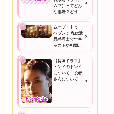
ムブ）ってどん
な部署？どうい
うときに対応す
るの？
ムーブ・トゥ・
ヘブン： 私は遺
品整理士ですキ
ャストや相関図
★あらすじをご
紹介/韓国ドラマ
【韓国ドラマ】
トンイのトンイ
について！役者
さんについても
ご紹介