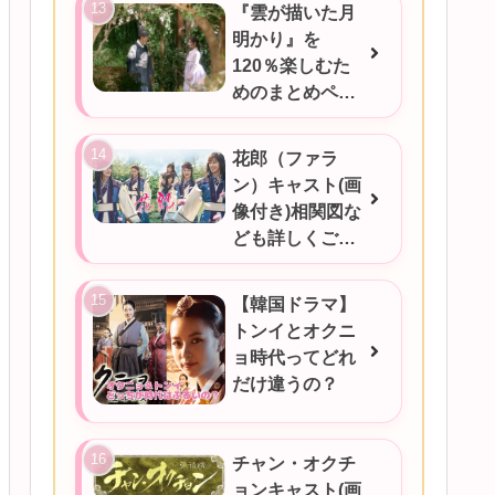
『雲が描いた月
明かり』を
120％楽しむた
めのまとめペー
ジ
花郎（ファラ
ン）キャスト(画
像付き)相関図な
ども詳しくご紹
介★
【韓国ドラマ】
トンイとオクニ
ョ時代ってどれ
だけ違うの？
チャン・オクチ
ョンキャスト(画