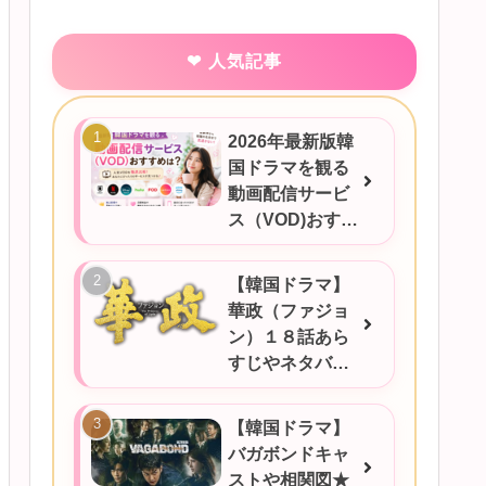
人気記事
2026年最新版韓
国ドラマを観る
動画配信サービ
ス（VOD)おすす
めは？
【韓国ドラマ】
華政（ファジョ
ン）１８話あら
すじやネタバ
レ、感想など！
【韓国ドラマ】
バガボンドキャ
ストや相関図★