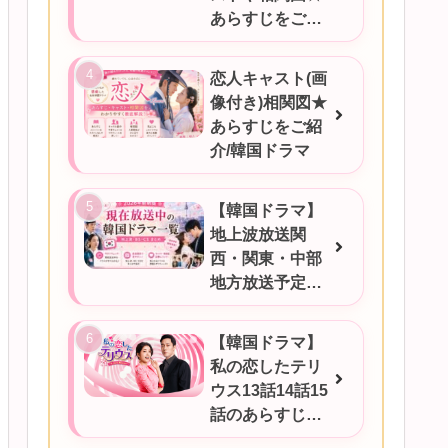
あらすじをご紹
介
恋人キャスト(画
像付き)相関図★
あらすじをご紹
介/韓国ドラマ
【韓国ドラマ】
地上波放送関
西・関東・中部
地方放送予定一
覧！2026年6月
17日更新
【韓国ドラマ】
私の恋したテリ
ウス13話14話15
話のあらすじを
ご紹介！