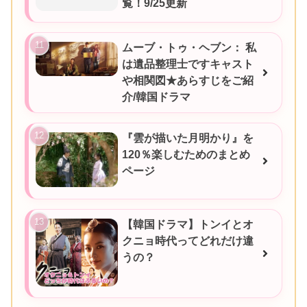
覧！9/25更新
ムーブ・トゥ・ヘブン： 私
は遺品整理士ですキャスト
や相関図★あらすじをご紹
介/韓国ドラマ
『雲が描いた月明かり』を
120％楽しむためのまとめ
ページ
【韓国ドラマ】トンイとオ
クニョ時代ってどれだけ違
うの？