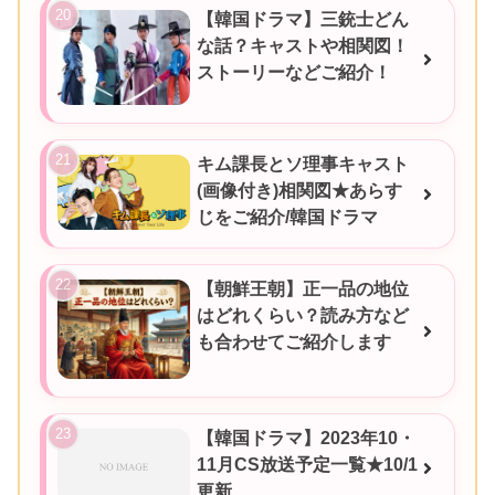
【韓国ドラマ】三銃士どん
な話？キャストや相関図！
ストーリーなどご紹介！
キム課長とソ理事キャスト
(画像付き)相関図★あらす
じをご紹介/韓国ドラマ
【朝鮮王朝】正一品の地位
はどれくらい？読み方など
も合わせてご紹介します
【韓国ドラマ】2023年10・
11月CS放送予定一覧★10/1
更新