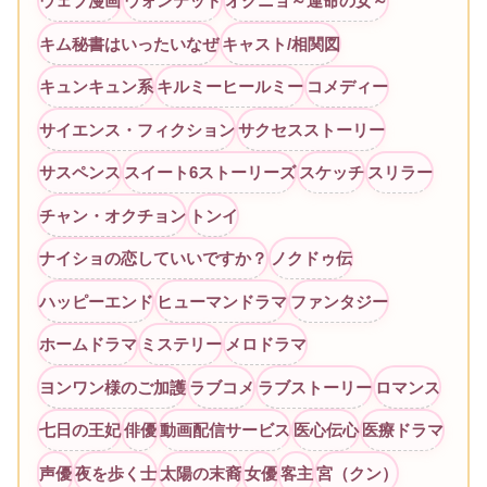
ウェブ漫画
ウォンテッド
オクニョ～運命の女～
キム秘書はいったいなぜ
キャスト/相関図
キュンキュン系
キルミーヒールミー
コメディー
サイエンス・フィクション
サクセスストーリー
サスペンス
スイート6ストーリーズ
スケッチ
スリラー
チャン・オクチョン
トンイ
ナイショの恋していいですか？
ノクドゥ伝
ハッピーエンド
ヒューマンドラマ
ファンタジー
ホームドラマ
ミステリー
メロドラマ
ヨンワン様のご加護
ラブコメ
ラブストーリー
ロマンス
七日の王妃
俳優
動画配信サービス
医心伝心
医療ドラマ
声優
夜を歩く士
太陽の末裔
女優
客主
宮（クン）