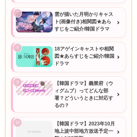
雲が描いた月明かりキャス
ト(画像付き)相関図★あら
すじをご紹介/韓国ドラマ
18アゲインキャストや相関
図★あらすじをご紹介/韓国
ドラマ
【韓国ドラマ】義禁府（ウ
ィグムブ）ってどんな部
署？どういうときに対応す
るの？
【韓国ドラマ】2023年10月
地上波中部地方放送予定一