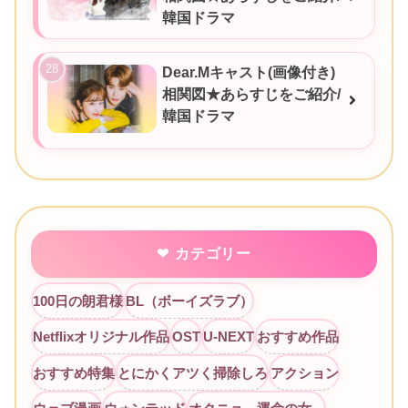
韓国ドラマ
Dear.Mキャスト(画像付き)
相関図★あらすじをご紹介/
韓国ドラマ
カテゴリー
100日の朗君様
BL（ボーイズラブ）
Netflixオリジナル作品
OST
U-NEXT
おすすめ作品
おすすめ特集
とにかくアツく掃除しろ
アクション