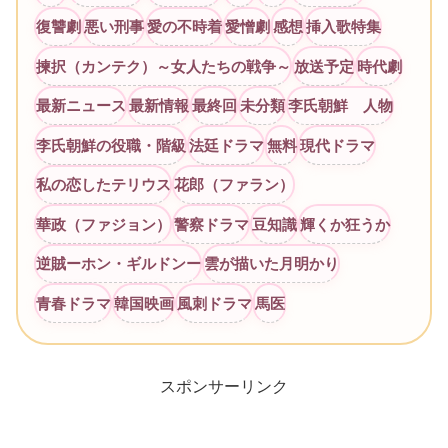
復讐劇
悪い刑事
愛の不時着
愛憎劇
感想
挿入歌特集
揀択（カンテク）～女人たちの戦争～
放送予定
時代劇
最新ニュース
最新情報
最終回
未分類
李氏朝鮮 人物
李氏朝鮮の役職・階級
法廷ドラマ
無料
現代ドラマ
私の恋したテリウス
花郎（ファラン）
華政（ファジョン）
警察ドラマ
豆知識
輝くか狂うか
逆賊ーホン・ギルドンー
雲が描いた月明かり
青春ドラマ
韓国映画
風刺ドラマ
馬医
スポンサーリンク