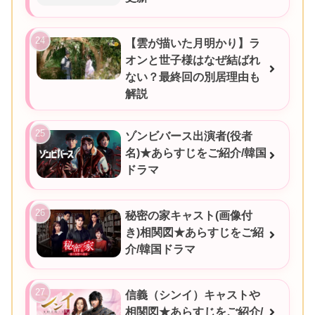
【雲が描いた月明かり】ラ
オンと世子様はなぜ結ばれ
ない？最終回の別居理由も
解説
ゾンビバース出演者(役者
名)★あらすじをご紹介/韓国
ドラマ
秘密の家キャスト(画像付
き)相関図★あらすじをご紹
介/韓国ドラマ
信義（シンイ）キャストや
相関図★あらすじをご紹介/