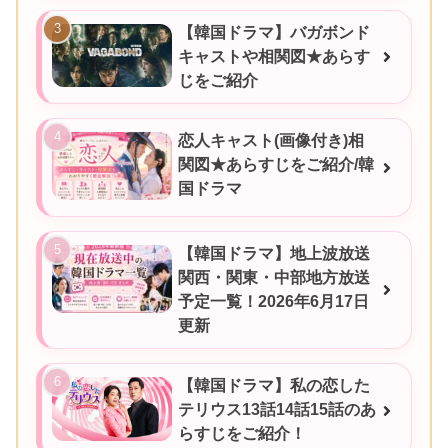
【韓国ドラマ】バガボンド
キャストや相関図★あらす
じをご紹介
恋人キャスト(画像付き)相
関図★あらすじをご紹介/韓
国ドラマ
【韓国ドラマ】地上波放送
関西・関東・中部地方放送
予定一覧！2026年6月17日
更新
【韓国ドラマ】私の恋した
テリウス13話14話15話のあ
らすじをご紹介！