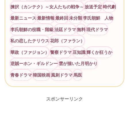
揀択（カンテク）～女人たちの戦争～
放送予定
時代劇
最新ニュース
最新情報
最終回
未分類
李氏朝鮮 人物
李氏朝鮮の役職・階級
法廷ドラマ
無料
現代ドラマ
私の恋したテリウス
花郎（ファラン）
華政（ファジョン）
警察ドラマ
豆知識
輝くか狂うか
逆賊ーホン・ギルドンー
雲が描いた月明かり
青春ドラマ
韓国映画
風刺ドラマ
馬医
スポンサーリンク