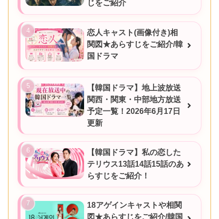
じをご紹介
恋人キャスト(画像付き)相
関図★あらすじをご紹介/韓
国ドラマ
【韓国ドラマ】地上波放送
関西・関東・中部地方放送
予定一覧！2026年6月17日
更新
【韓国ドラマ】私の恋した
テリウス13話14話15話のあ
らすじをご紹介！
18アゲインキャストや相関
図★あらすじをご紹介/韓国