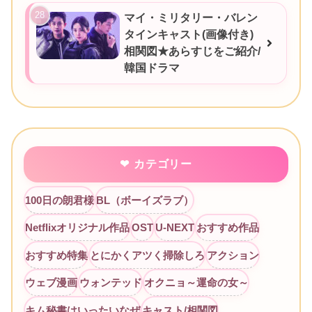
マイ・ミリタリー・バレン
タインキャスト(画像付き)
相関図★あらすじをご紹介/
韓国ドラマ
カテゴリー
100日の朗君様
BL（ボーイズラブ）
Netflixオリジナル作品
OST
U-NEXT
おすすめ作品
おすすめ特集
とにかくアツく掃除しろ
アクション
ウェブ漫画
ウォンテッド
オクニョ～運命の女～
キム秘書はいったいなぜ
キャスト/相関図