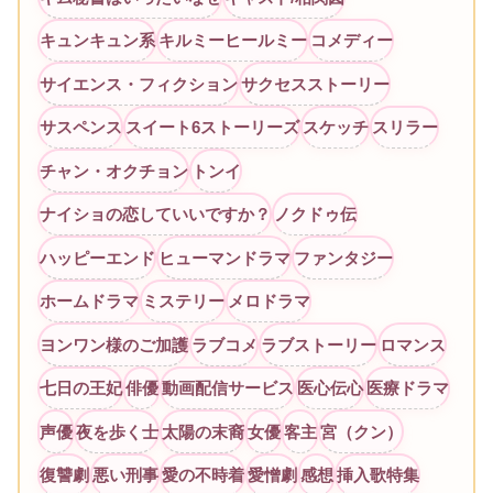
キュンキュン系
キルミーヒールミー
コメディー
サイエンス・フィクション
サクセスストーリー
サスペンス
スイート6ストーリーズ
スケッチ
スリラー
チャン・オクチョン
トンイ
ナイショの恋していいですか？
ノクドゥ伝
ハッピーエンド
ヒューマンドラマ
ファンタジー
ホームドラマ
ミステリー
メロドラマ
ヨンワン様のご加護
ラブコメ
ラブストーリー
ロマンス
七日の王妃
俳優
動画配信サービス
医心伝心
医療ドラマ
声優
夜を歩く士
太陽の末裔
女優
客主
宮（クン）
復讐劇
悪い刑事
愛の不時着
愛憎劇
感想
挿入歌特集