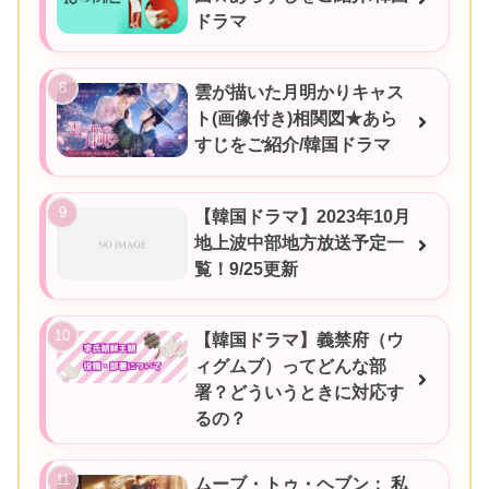
ドラマ
雲が描いた月明かりキャス
ト(画像付き)相関図★あら
すじをご紹介/韓国ドラマ
【韓国ドラマ】2023年10月
地上波中部地方放送予定一
覧！9/25更新
【韓国ドラマ】義禁府（ウ
ィグムブ）ってどんな部
署？どういうときに対応す
るの？
ムーブ・トゥ・ヘブン： 私