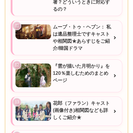
署？どういうときに対応す
るの？
ムーブ・トゥ・ヘブン： 私
は遺品整理士ですキャスト
や相関図★あらすじをご紹
介/韓国ドラマ
『雲が描いた月明かり』を
120％楽しむためのまとめ
ページ
花郎（ファラン）キャスト
(画像付き)相関図なども詳
しくご紹介★