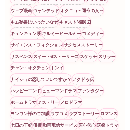
ウェブ漫画
ウォンテッド
オクニョ～運命の女～
キム秘書はいったいなぜ
キャスト/相関図
キュンキュン系
キルミーヒールミー
コメディー
サイエンス・フィクション
サクセスストーリー
サスペンス
スイート6ストーリーズ
スケッチ
スリラー
チャン・オクチョン
トンイ
ナイショの恋していいですか？
ノクドゥ伝
ハッピーエンド
ヒューマンドラマ
ファンタジー
ホームドラマ
ミステリー
メロドラマ
ヨンワン様のご加護
ラブコメ
ラブストーリー
ロマンス
七日の王妃
俳優
動画配信サービス
医心伝心
医療ドラマ