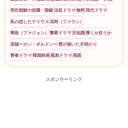
李氏朝鮮の役職・階級
法廷ドラマ
無料
現代ドラマ
私の恋したテリウス
花郎（ファラン）
華政（ファジョン）
警察ドラマ
豆知識
輝くか狂うか
逆賊ーホン・ギルドンー
雲が描いた月明かり
青春ドラマ
韓国映画
風刺ドラマ
馬医
スポンサーリンク