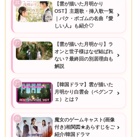
【雲が描いた月明かり
OST】主題歌・挿入歌一覧
｜パク・ボゴムの名曲『愛
しい人』も紹介♡
【雲が描いた月明かり】ラ
オンと世子様はなぜ結ばれ
ない？最終回の別居理由も
解説
【韓国ドラマ】雲が描いた
月明かり白雲会（ペグンフ
ェ）とは？
魔女のゲームキャスト(画像
付き)相関図★あらすじをご
紹介/韓国ドラマ