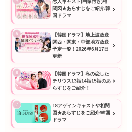
恋人キャスト(画像付き)相
関図★あらすじをご紹介/韓
国ドラマ
【韓国ドラマ】地上波放送
関西・関東・中部地方放送
予定一覧！2026年6月17日
更新
【韓国ドラマ】私の恋した
テリウス13話14話15話のあ
らすじをご紹介！
18アゲインキャストや相関
図★あらすじをご紹介/韓国
ドラマ