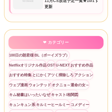
11月CS放送予定一覧★10/1
更新
カテゴリー
100日の朗君様
BL（ボーイズラブ）
Netflixオリジナル作品
OST
U-NEXT
おすすめ作品
おすすめ特集
とにかくアツく掃除しろ
アクション
ウェブ漫画
ウォンテッド
オクニョ～運命の女～
キム秘書はいったいなぜ
キャスト/相関図
キュンキュン系
キルミーヒールミー
コメディー