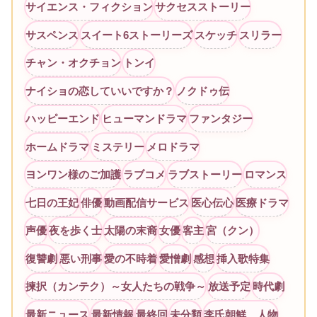
サイエンス・フィクション
サクセスストーリー
サスペンス
スイート6ストーリーズ
スケッチ
スリラー
チャン・オクチョン
トンイ
ナイショの恋していいですか？
ノクドゥ伝
ハッピーエンド
ヒューマンドラマ
ファンタジー
ホームドラマ
ミステリー
メロドラマ
ヨンワン様のご加護
ラブコメ
ラブストーリー
ロマンス
七日の王妃
俳優
動画配信サービス
医心伝心
医療ドラマ
声優
夜を歩く士
太陽の末裔
女優
客主
宮（クン）
復讐劇
悪い刑事
愛の不時着
愛憎劇
感想
挿入歌特集
揀択（カンテク）～女人たちの戦争～
放送予定
時代劇
最新ニュース
最新情報
最終回
未分類
李氏朝鮮 人物