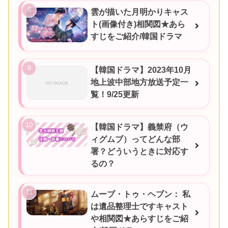
雲が描いた月明かりキャス
ト(画像付き)相関図★あら
すじをご紹介/韓国ドラマ
【韓国ドラマ】2023年10月
地上波中部地方放送予定一
覧！9/25更新
【韓国ドラマ】義禁府（ウ
ィグムブ）ってどんな部
署？どういうときに対応す
るの？
ムーブ・トゥ・ヘブン： 私
は遺品整理士ですキャスト
や相関図★あらすじをご紹