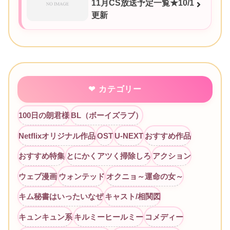
11月CS放送予定一覧★10/1
更新
カテゴリー
100日の朗君様
BL（ボーイズラブ）
Netflixオリジナル作品
OST
U-NEXT
おすすめ作品
おすすめ特集
とにかくアツく掃除しろ
アクション
ウェブ漫画
ウォンテッド
オクニョ～運命の女～
キム秘書はいったいなぜ
キャスト/相関図
キュンキュン系
キルミーヒールミー
コメディー