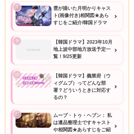
雲が描いた月明かりキャス
ト(画像付き)相関図★あら
すじをご紹介/韓国ドラマ
【韓国ドラマ】2023年10月
地上波中部地方放送予定一
覧！9/25更新
【韓国ドラマ】義禁府（ウ
ィグムブ）ってどんな部
署？どういうときに対応す
るの？
ムーブ・トゥ・ヘブン： 私
は遺品整理士ですキャスト
や相関図★あらすじをご紹