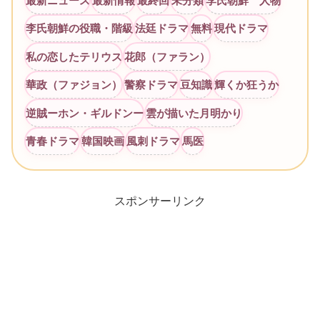
最新ニュース
最新情報
最終回
未分類
李氏朝鮮 人物
李氏朝鮮の役職・階級
法廷ドラマ
無料
現代ドラマ
私の恋したテリウス
花郎（ファラン）
華政（ファジョン）
警察ドラマ
豆知識
輝くか狂うか
逆賊ーホン・ギルドンー
雲が描いた月明かり
青春ドラマ
韓国映画
風刺ドラマ
馬医
スポンサーリンク