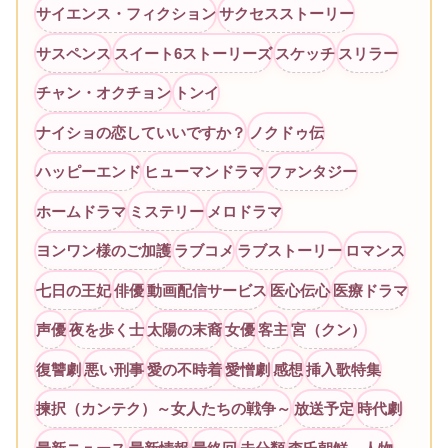
サイエンス・フィクション
サクセスストーリー
サスペンス
スイート6ストーリーズ
スケッチ
スリラー
チャン・オクチョン
トンイ
ナイショの恋していいですか？
ノクドゥ伝
ハッピーエンド
ヒューマンドラマ
ファンタジー
ホームドラマ
ミステリー
メロドラマ
ヨンワン様のご加護
ラブコメ
ラブストーリー
ロマンス
七日の王妃
俳優
動画配信サービス
医心伝心
医療ドラマ
声優
夜を歩く士
太陽の末裔
女優
客主
宮（クン）
復讐劇
悪い刑事
愛の不時着
愛憎劇
感想
挿入歌特集
揀択（カンテク）～女人たちの戦争～
放送予定
時代劇