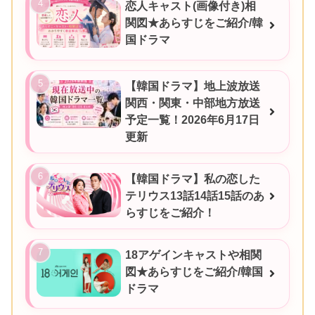
恋人キャスト(画像付き)相
関図★あらすじをご紹介/韓
国ドラマ
【韓国ドラマ】地上波放送
関西・関東・中部地方放送
予定一覧！2026年6月17日
更新
【韓国ドラマ】私の恋した
テリウス13話14話15話のあ
らすじをご紹介！
18アゲインキャストや相関
図★あらすじをご紹介/韓国
ドラマ