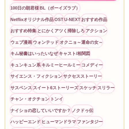
100日の朗君様
BL（ボーイズラブ）
Netflixオリジナル作品
OST
U-NEXT
おすすめ作品
おすすめ特集
とにかくアツく掃除しろ
アクション
ウェブ漫画
ウォンテッド
オクニョ～運命の女～
キム秘書はいったいなぜ
キャスト/相関図
キュンキュン系
キルミーヒールミー
コメディー
サイエンス・フィクション
サクセスストーリー
サスペンス
スイート6ストーリーズ
スケッチ
スリラー
チャン・オクチョン
トンイ
ナイショの恋していいですか？
ノクドゥ伝
ハッピーエンド
ヒューマンドラマ
ファンタジー