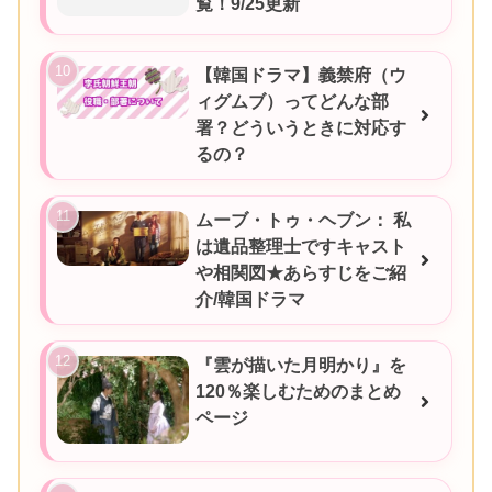
覧！9/25更新
【韓国ドラマ】義禁府（ウ
ィグムブ）ってどんな部
署？どういうときに対応す
るの？
ムーブ・トゥ・ヘブン： 私
は遺品整理士ですキャスト
や相関図★あらすじをご紹
介/韓国ドラマ
『雲が描いた月明かり』を
120％楽しむためのまとめ
ページ