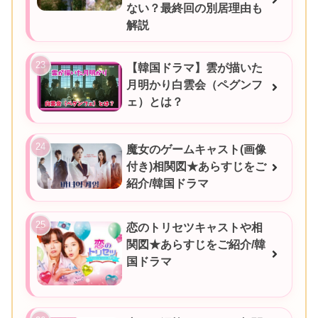
ない？最終回の別居理由も
解説
【韓国ドラマ】雲が描いた
月明かり白雲会（ペグンフ
ェ）とは？
魔女のゲームキャスト(画像
付き)相関図★あらすじをご
紹介/韓国ドラマ
恋のトリセツキャストや相
関図★あらすじをご紹介/韓
国ドラマ