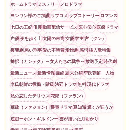
ホームドラマ
ミステリー
メロドラマ
ヨンワン様のご加護
ラブコメ
ラブストーリー
ロマンス
七日の王妃
俳優
動画配信サービス
医心伝心
医療ドラマ
声優
夜を歩く士
太陽の末裔
女優
客主
宮（クン）
復讐劇
悪い刑事
愛の不時着
愛憎劇
感想
挿入歌特集
揀択（カンテク）～女人たちの戦争～
放送予定
時代劇
最新ニュース
最新情報
最終回
未分類
李氏朝鮮 人物
李氏朝鮮の役職・階級
法廷ドラマ
無料
現代ドラマ
私の恋したテリウス
花郎（ファラン）
華政（ファジョン）
警察ドラマ
豆知識
輝くか狂うか
逆賊ーホン・ギルドンー
雲が描いた月明かり