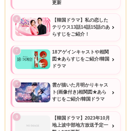
更新
【韓国ドラマ】私の恋した
テリウス13話14話15話のあ
らすじをご紹介！
18アゲインキャストや相関
図★あらすじをご紹介/韓国
ドラマ
雲が描いた月明かりキャス
ト(画像付き)相関図★あら
すじをご紹介/韓国ドラマ
【韓国ドラマ】2023年10月
地上波中部地方放送予定一