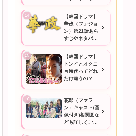
ご紹介★
【韓国ドラマ】
華政（ファジョ
ン）第21話あら
すじやネタバ
レ、感想など！
【韓国ドラマ】
トンイとオクニ
ョ時代ってどれ
だけ違うの？
花郎（ファラ
ン）キャスト(画
像付き)相関図な
ども詳しくご紹
介★