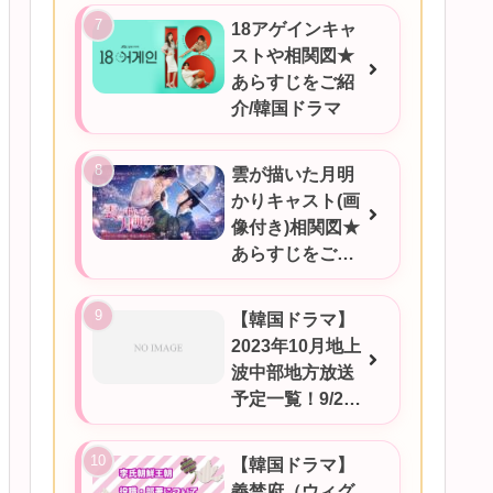
18アゲインキャ
ストや相関図★
あらすじをご紹
介/韓国ドラマ
雲が描いた月明
かりキャスト(画
像付き)相関図★
あらすじをご紹
介/韓国ドラマ
【韓国ドラマ】
2023年10月地上
波中部地方放送
予定一覧！9/25
更新
【韓国ドラマ】
義禁府（ウィグ