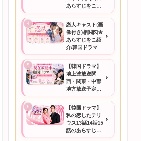
あらすじをご紹
介
恋人キャスト(画
像付き)相関図★
あらすじをご紹
介/韓国ドラマ
【韓国ドラマ】
地上波放送関
西・関東・中部
地方放送予定一
覧！2026年6月
17日更新
【韓国ドラマ】
私の恋したテリ
ウス13話14話15
話のあらすじを
ご紹介！