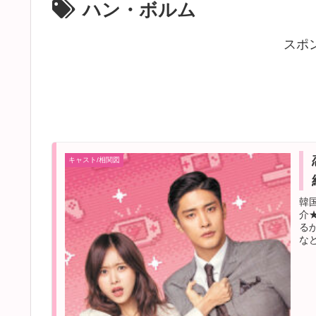
ハン・ボルム
スポ
キャスト/相関図
韓
介
る
な