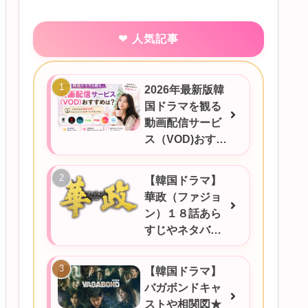
人気記事
2026年最新版韓
国ドラマを観る
動画配信サービ
ス（VOD)おすす
めは？
【韓国ドラマ】
華政（ファジョ
ン）１８話あら
すじやネタバ
レ、感想など！
【韓国ドラマ】
バガボンドキャ
ストや相関図★