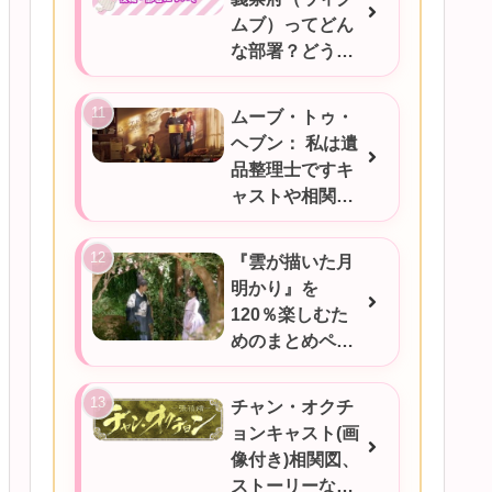
ムブ）ってどん
な部署？どうい
うときに対応す
るの？
ムーブ・トゥ・
ヘブン： 私は遺
品整理士ですキ
ャストや相関図
★あらすじをご
紹介/韓国ドラマ
『雲が描いた月
明かり』を
120％楽しむた
めのまとめペー
ジ
チャン・オクチ
ョンキャスト(画
像付き)相関図、
ストーリーなど