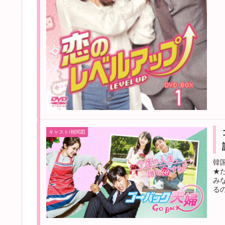
キャスト/相関図
韓
★
み
る