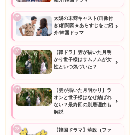
太陽の末裔キャスト(画像付
き)相関図★あらすじをご紹
介/韓国ドラマ
【韓ドラ】雲が描いた月明
かり世子様はサムノムが女
性といつ気づいた？
【雲が描いた月明かり】ラ
オンと世子様はなぜ結ばれ
ない？最終回の別居理由も
解説
【韓国ドラマ】華政（ファ