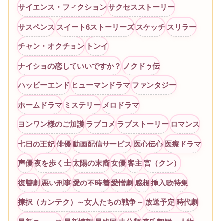
サイエンス・フィクション
サクセスストーリー
サスペンス
スイート6ストーリーズ
スケッチ
スリラー
チャン・オクチョン
トンイ
ナイショの恋していいですか？
ノクドゥ伝
ハッピーエンド
ヒューマンドラマ
ファンタジー
ホームドラマ
ミステリー
メロドラマ
ヨンワン様のご加護
ラブコメ
ラブストーリー
ロマンス
七日の王妃
俳優
動画配信サービス
医心伝心
医療ドラマ
声優
夜を歩く士
太陽の末裔
女優
客主
宮（クン）
復讐劇
悪い刑事
愛の不時着
愛憎劇
感想
挿入歌特集
揀択（カンテク）～女人たちの戦争～
放送予定
時代劇