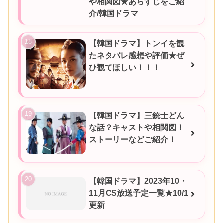
や相関図★あらすじをご紹
介/韓国ドラマ
【韓国ドラマ】トンイを観
たネタバレ感想や評価★ぜ
ひ観てほしい！！！
【韓国ドラマ】三銃士どん
な話？キャストや相関図！
ストーリーなどご紹介！
【韓国ドラマ】2023年10・
11月CS放送予定一覧★10/1
更新