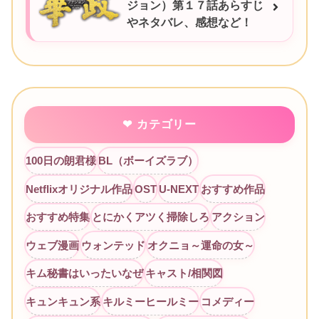
ジョン）第１７話あらすじ
やネタバレ、感想など！
カテゴリー
100日の朗君様
BL（ボーイズラブ）
Netflixオリジナル作品
OST
U-NEXT
おすすめ作品
おすすめ特集
とにかくアツく掃除しろ
アクション
ウェブ漫画
ウォンテッド
オクニョ～運命の女～
キム秘書はいったいなぜ
キャスト/相関図
キュンキュン系
キルミーヒールミー
コメディー