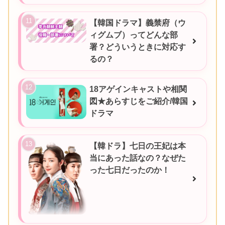
【韓国ドラマ】義禁府（ウ
ィグムブ）ってどんな部
署？どういうときに対応す
るの？
18アゲインキャストや相関
図★あらすじをご紹介/韓国
ドラマ
【韓ドラ】七日の王妃は本
当にあった話なの？なぜた
った七日だったのか！