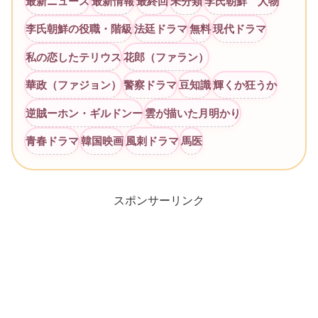
最新ニュース
最新情報
最終回
未分類
李氏朝鮮 人物
李氏朝鮮の役職・階級
法廷ドラマ
無料
現代ドラマ
私の恋したテリウス
花郎（ファラン）
華政（ファジョン）
警察ドラマ
豆知識
輝くか狂うか
逆賊ーホン・ギルドンー
雲が描いた月明かり
青春ドラマ
韓国映画
風刺ドラマ
馬医
スポンサーリンク