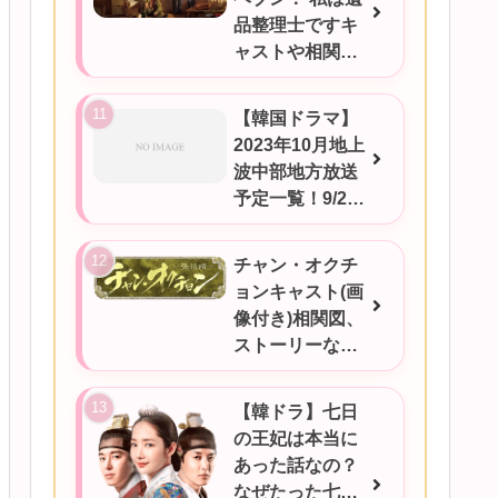
品整理士ですキ
ャストや相関図
★あらすじをご
紹介/韓国ドラマ
【韓国ドラマ】
2023年10月地上
波中部地方放送
予定一覧！9/25
更新
チャン・オクチ
ョンキャスト(画
像付き)相関図、
ストーリーなど
ご紹介★
【韓ドラ】七日
の王妃は本当に
あった話なの？
なぜたった七日