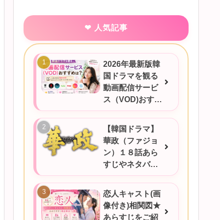
人気記事
2026年最新版韓
国ドラマを観る
動画配信サービ
ス（VOD)おすす
めは？
【韓国ドラマ】
華政（ファジョ
ン）１８話あら
すじやネタバ
レ、感想など！
恋人キャスト(画
像付き)相関図★
あらすじをご紹