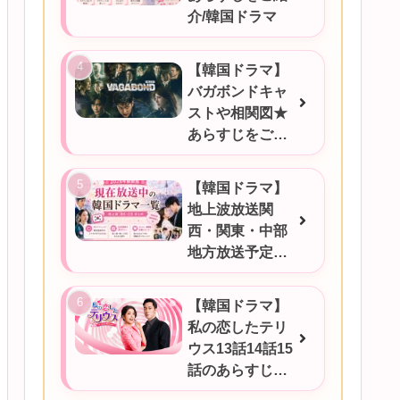
介/韓国ドラマ
【韓国ドラマ】
バガボンドキャ
ストや相関図★
あらすじをご紹
介
【韓国ドラマ】
地上波放送関
西・関東・中部
地方放送予定一
覧！2026年6月
17日更新
【韓国ドラマ】
私の恋したテリ
ウス13話14話15
話のあらすじを
ご紹介！