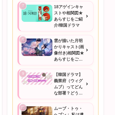
18アゲインキャ
ストや相関図★
あらすじをご紹
介/韓国ドラマ
雲が描いた月明
かりキャスト(画
像付き)相関図★
あらすじをご紹
介/韓国ドラマ
【韓国ドラマ】
義禁府（ウィグ
ムブ）ってどん
な部署？どうい
うときに対応す
るの？
ムーブ・トゥ・
ヘブン： 私は遺