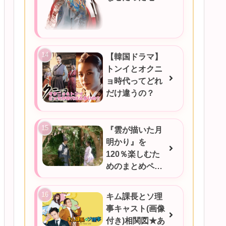
だったのか！
【韓国ドラマ】
トンイとオクニ
ョ時代ってどれ
だけ違うの？
『雲が描いた月
明かり』を
120％楽しむた
めのまとめペー
ジ
キム課長とソ理
事キャスト(画像
付き)相関図★あ