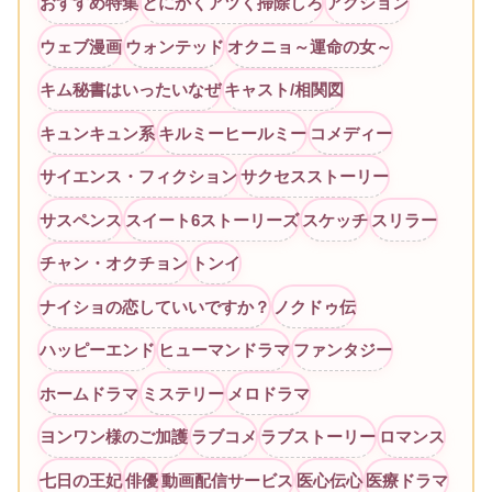
おすすめ特集
とにかくアツく掃除しろ
アクション
ウェブ漫画
ウォンテッド
オクニョ～運命の女～
キム秘書はいったいなぜ
キャスト/相関図
キュンキュン系
キルミーヒールミー
コメディー
サイエンス・フィクション
サクセスストーリー
サスペンス
スイート6ストーリーズ
スケッチ
スリラー
チャン・オクチョン
トンイ
ナイショの恋していいですか？
ノクドゥ伝
ハッピーエンド
ヒューマンドラマ
ファンタジー
ホームドラマ
ミステリー
メロドラマ
ヨンワン様のご加護
ラブコメ
ラブストーリー
ロマンス
七日の王妃
俳優
動画配信サービス
医心伝心
医療ドラマ