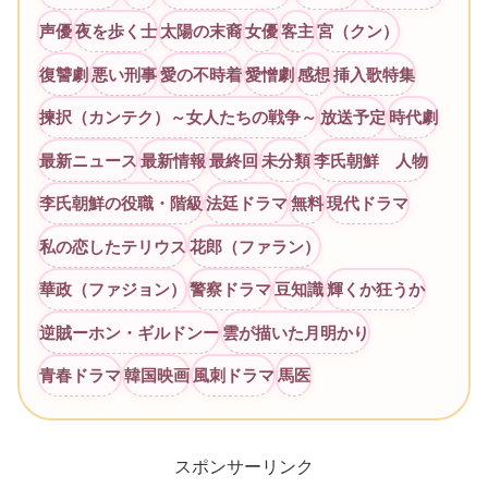
声優
夜を歩く士
太陽の末裔
女優
客主
宮（クン）
復讐劇
悪い刑事
愛の不時着
愛憎劇
感想
挿入歌特集
揀択（カンテク）～女人たちの戦争～
放送予定
時代劇
最新ニュース
最新情報
最終回
未分類
李氏朝鮮 人物
李氏朝鮮の役職・階級
法廷ドラマ
無料
現代ドラマ
私の恋したテリウス
花郎（ファラン）
華政（ファジョン）
警察ドラマ
豆知識
輝くか狂うか
逆賊ーホン・ギルドンー
雲が描いた月明かり
青春ドラマ
韓国映画
風刺ドラマ
馬医
スポンサーリンク