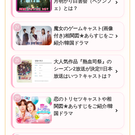
月明かり白雲会（ペグンフ
ェ）とは？
魔女のゲームキャスト(画像
付き)相関図★あらすじをご
紹介/韓国ドラマ
大人気作品『熱血司祭』の
シーズン2放送が決定!!日本
放送はいつ？キャストは？
恋のトリセツキャストや相
関図★あらすじをご紹介/韓
国ドラマ