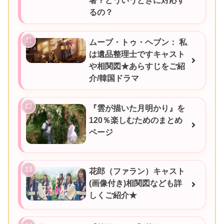
署？どういうときに対応す
るの？
ムーブ・トゥ・ヘブン： 私
は遺品整理士ですキャスト
や相関図★あらすじをご紹
介/韓国ドラマ
『雲が描いた月明かり』を
120％楽しむためのまとめ
ページ
花郎（ファラン）キャスト
(画像付き)相関図なども詳
しくご紹介★