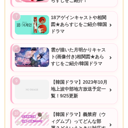
らすじをご紹介！
18アゲインキャストや相関
図★あらすじをご紹介/韓国
ドラマ
雲が描いた月明かりキャス
ト(画像付き)相関図★あら
すじをご紹介/韓国ドラマ
【韓国ドラマ】2023年10月
地上波中部地方放送予定一
覧！9/25更新
【韓国ドラマ】義禁府（ウ
ィグムブ）ってどんな部