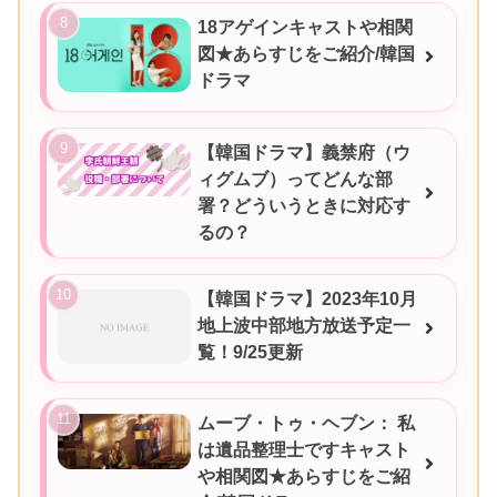
18アゲインキャストや相関
図★あらすじをご紹介/韓国
ドラマ
【韓国ドラマ】義禁府（ウ
ィグムブ）ってどんな部
署？どういうときに対応す
るの？
【韓国ドラマ】2023年10月
地上波中部地方放送予定一
覧！9/25更新
ムーブ・トゥ・ヘブン： 私
は遺品整理士ですキャスト
や相関図★あらすじをご紹