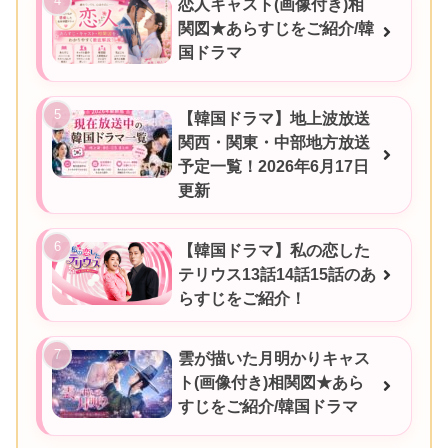
恋人キャスト(画像付き)相
関図★あらすじをご紹介/韓
国ドラマ
【韓国ドラマ】地上波放送
関西・関東・中部地方放送
予定一覧！2026年6月17日
更新
【韓国ドラマ】私の恋した
テリウス13話14話15話のあ
らすじをご紹介！
雲が描いた月明かりキャス
ト(画像付き)相関図★あら
すじをご紹介/韓国ドラマ