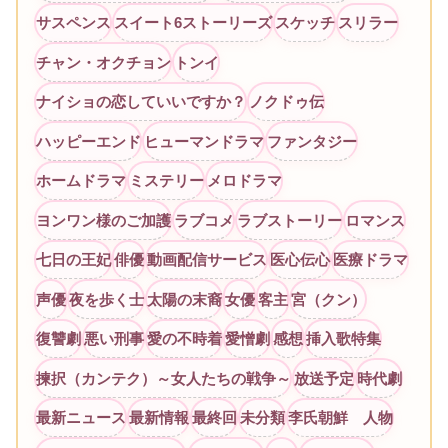
サスペンス
スイート6ストーリーズ
スケッチ
スリラー
チャン・オクチョン
トンイ
ナイショの恋していいですか？
ノクドゥ伝
ハッピーエンド
ヒューマンドラマ
ファンタジー
ホームドラマ
ミステリー
メロドラマ
ヨンワン様のご加護
ラブコメ
ラブストーリー
ロマンス
七日の王妃
俳優
動画配信サービス
医心伝心
医療ドラマ
声優
夜を歩く士
太陽の末裔
女優
客主
宮（クン）
復讐劇
悪い刑事
愛の不時着
愛憎劇
感想
挿入歌特集
揀択（カンテク）～女人たちの戦争～
放送予定
時代劇
最新ニュース
最新情報
最終回
未分類
李氏朝鮮 人物