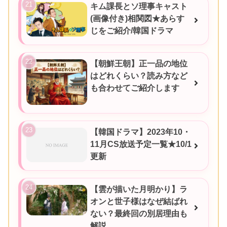
キム課長とソ理事キャスト
(画像付き)相関図★あらす
じをご紹介/韓国ドラマ
【朝鮮王朝】正一品の地位
はどれくらい？読み方など
も合わせてご紹介します
【韓国ドラマ】2023年10・
11月CS放送予定一覧★10/1
更新
【雲が描いた月明かり】ラ
オンと世子様はなぜ結ばれ
ない？最終回の別居理由も
解説