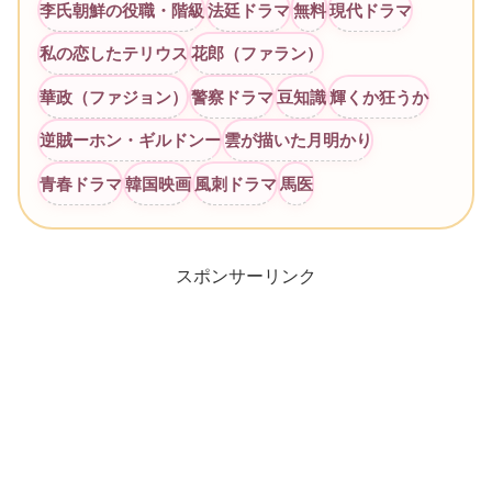
李氏朝鮮の役職・階級
法廷ドラマ
無料
現代ドラマ
私の恋したテリウス
花郎（ファラン）
華政（ファジョン）
警察ドラマ
豆知識
輝くか狂うか
逆賊ーホン・ギルドンー
雲が描いた月明かり
青春ドラマ
韓国映画
風刺ドラマ
馬医
スポンサーリンク