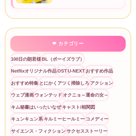
カテゴリー
100日の朗君様
BL（ボーイズラブ）
Netflixオリジナル作品
OST
U-NEXT
おすすめ作品
おすすめ特集
とにかくアツく掃除しろ
アクション
ウェブ漫画
ウォンテッド
オクニョ～運命の女～
キム秘書はいったいなぜ
キャスト/相関図
キュンキュン系
キルミーヒールミー
コメディー
サイエンス・フィクション
サクセスストーリー