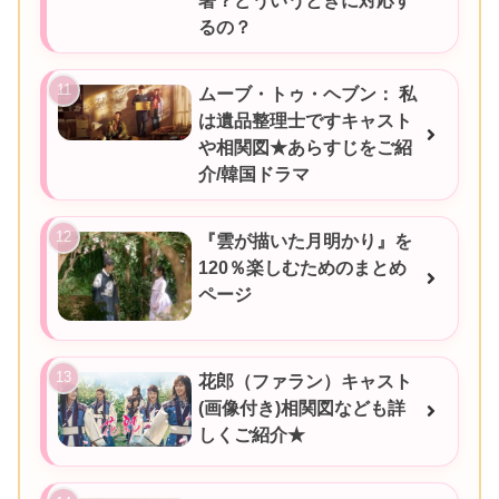
署？どういうときに対応す
るの？
ムーブ・トゥ・ヘブン： 私
は遺品整理士ですキャスト
や相関図★あらすじをご紹
介/韓国ドラマ
『雲が描いた月明かり』を
120％楽しむためのまとめ
ページ
花郎（ファラン）キャスト
(画像付き)相関図なども詳
しくご紹介★