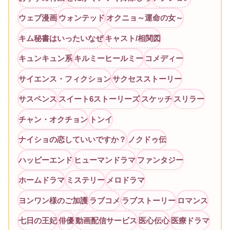
ウェブ漫画
ウォンテッド
オクニョ～運命の女～
キム秘書はいったいなぜ
キャスト/相関図
キュンキュン系
キルミーヒールミー
コメディー
サイエンス・フィクション
サクセスストーリー
サスペンス
スイート6ストーリーズ
スケッチ
スリラー
チャン・オクチョン
トンイ
ナイショの恋していいですか？
ノクドゥ伝
ハッピーエンド
ヒューマンドラマ
ファンタジー
ホームドラマ
ミステリー
メロドラマ
ヨンワン様のご加護
ラブコメ
ラブストーリー
ロマンス
七日の王妃
俳優
動画配信サービス
医心伝心
医療ドラマ