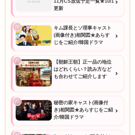
11月CS放送予定一覧★10/1
更新
キム課長とソ理事キャスト
(画像付き)相関図★あらす
じをご紹介/韓国ドラマ
【朝鮮王朝】正一品の地位
はどれくらい？読み方など
も合わせてご紹介します
秘密の家キャスト(画像付
き)相関図★あらすじをご紹
介/韓国ドラマ