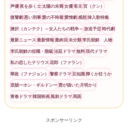
声優
夜を歩く士
太陽の末裔
女優
客主
宮（クン）
復讐劇
悪い刑事
愛の不時着
愛憎劇
感想
挿入歌特集
揀択（カンテク）～女人たちの戦争～
放送予定
時代劇
最新ニュース
最新情報
最終回
未分類
李氏朝鮮 人物
李氏朝鮮の役職・階級
法廷ドラマ
無料
現代ドラマ
私の恋したテリウス
花郎（ファラン）
華政（ファジョン）
警察ドラマ
豆知識
輝くか狂うか
逆賊ーホン・ギルドンー
雲が描いた月明かり
青春ドラマ
韓国映画
風刺ドラマ
馬医
スポンサーリンク