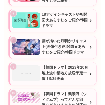
らすじをご紹介！
18アゲインキャストや相関
図★あらすじをご紹介/韓国
ドラマ
雲が描いた月明かりキャス
ト(画像付き)相関図★あら
すじをご紹介/韓国ドラマ
【韓国ドラマ】2023年10月
地上波中部地方放送予定一
覧！9/25更新
【韓国ドラマ】義禁府（ウ
ィグムブ）ってどんな部