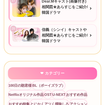
Dear.Mキャスト(画像付き)
相関図★あらすじをご紹介/
韓国ドラマ
信義（シンイ）キャストや
相関図★あらすじをご紹介/
韓国ドラマ
カテゴリー
100日の朗君様
BL（ボーイズラブ）
Netflixオリジナル作品
OST
U-NEXT
おすすめ作品
おすすめ特集
とにかくアツく掃除しろ
アクション