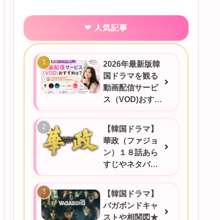
人気記事
2026年最新版韓
国ドラマを観る
動画配信サービ
ス（VOD)おすす
めは？
【韓国ドラマ】
華政（ファジョ
ン）１８話あら
すじやネタバ
レ、感想など！
【韓国ドラマ】
バガボンドキャ
ストや相関図★