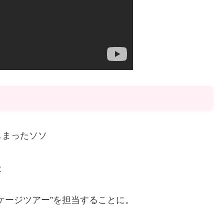
しまったソソ
た
ケージツアー”を担当することに。