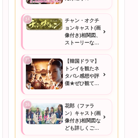
チャン・オクチ
ョンキャスト(画
像付き)相関図、
ストーリーなど
ご紹介★
【韓国ドラマ】
トンイを観たネ
タバレ感想や評
価★ぜひ観てほ
しい！！！
花郎（ファラ
ン）キャスト(画
像付き)相関図な
ども詳しくご紹
介★