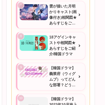
雲が描いた月明
かりキャスト(画
像付き)相関図★
あらすじをご紹
介/韓国ドラマ
18アゲインキャ
ストや相関図★
あらすじをご紹
介/韓国ドラマ
【韓国ドラマ】
義禁府（ウィグ
ムブ）ってどん
な部署？どうい
うときに対応す
るの？
【韓国ドラマ】
2023年10月地上