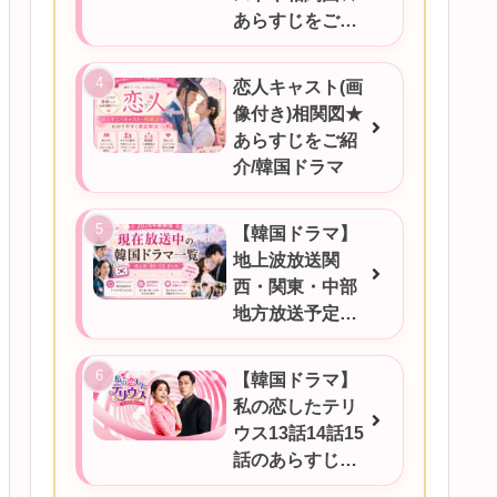
あらすじをご紹
介
恋人キャスト(画
像付き)相関図★
あらすじをご紹
介/韓国ドラマ
【韓国ドラマ】
地上波放送関
西・関東・中部
地方放送予定一
覧！2026年6月
17日更新
【韓国ドラマ】
私の恋したテリ
ウス13話14話15
話のあらすじを
ご紹介！