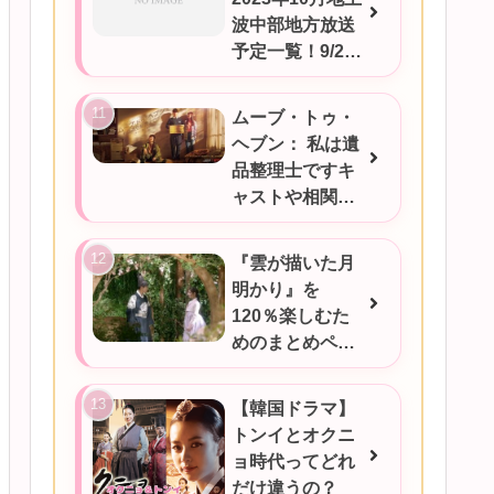
波中部地方放送
予定一覧！9/25
更新
ムーブ・トゥ・
ヘブン： 私は遺
品整理士ですキ
ャストや相関図
★あらすじをご
紹介/韓国ドラマ
『雲が描いた月
明かり』を
120％楽しむた
めのまとめペー
ジ
【韓国ドラマ】
トンイとオクニ
ョ時代ってどれ
だけ違うの？