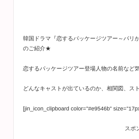
韓国ドラマ『恋するパッケージツアー～パリ
のご紹介★
恋するパッケージツアー登場人物の名前など
どんなキャストが出ているのか、相関図、ス
[jin_icon_clipboard color=”#e9546b” siz
スポ