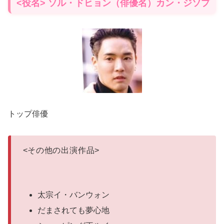
<役名> ソル・ドヒョン（俳優名）カン・ジソプ
トップ俳優
<
その他の出演作品
>
太宗イ・バンウォン
だまされても夢心地