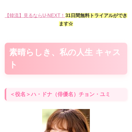
【韓流】見るならU-NEXT！
31日間無料トライアルができ
ます☆
素晴らしき、私の人生 キャス
ト
＜役名＞ハ・ドナ（俳優名）チョン・ユミ