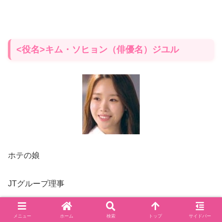
<役名>キム・ソヒョン（俳優名）ジユル
ホテの娘
JTグループ理事
メニュー
ホーム
検索
トップ
サイドバー
<
その他の出演作品
>