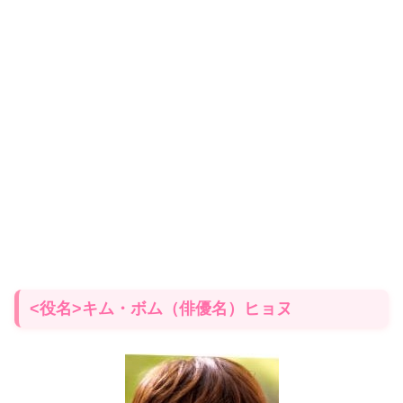
<役名>キム・ボム（俳優名）ヒョヌ