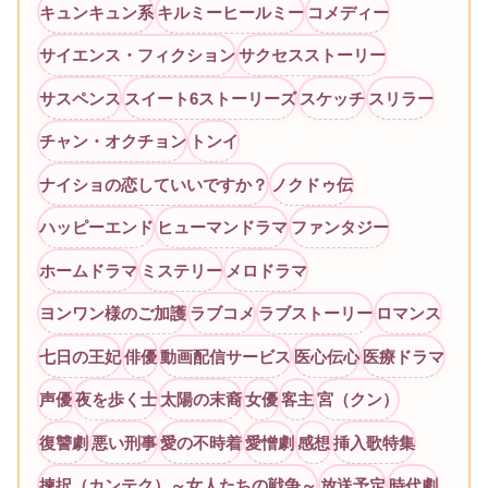
キュンキュン系
キルミーヒールミー
コメディー
サイエンス・フィクション
サクセスストーリー
サスペンス
スイート6ストーリーズ
スケッチ
スリラー
チャン・オクチョン
トンイ
ナイショの恋していいですか？
ノクドゥ伝
ハッピーエンド
ヒューマンドラマ
ファンタジー
ホームドラマ
ミステリー
メロドラマ
ヨンワン様のご加護
ラブコメ
ラブストーリー
ロマンス
七日の王妃
俳優
動画配信サービス
医心伝心
医療ドラマ
声優
夜を歩く士
太陽の末裔
女優
客主
宮（クン）
復讐劇
悪い刑事
愛の不時着
愛憎劇
感想
挿入歌特集
揀択（カンテク）～女人たちの戦争～
放送予定
時代劇