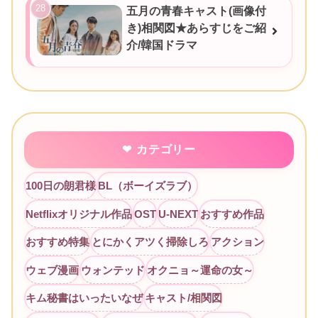
五月の青春キャスト(画像付
き)相関図★あらすじをご紹
介/韓国ドラマ
カテゴリー
100日の朗君様
BL（ボーイズラブ）
Netflixオリジナル作品
OST
U-NEXT
おすすめ作品
おすすめ特集
とにかくアツく掃除しろ
アクション
ウェブ漫画
ウォンテッド
オクニョ～運命の女～
キム秘書はいったいなぜ
キャスト/相関図