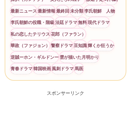
最新ニュース
最新情報
最終回
未分類
李氏朝鮮 人物
李氏朝鮮の役職・階級
法廷ドラマ
無料
現代ドラマ
私の恋したテリウス
花郎（ファラン）
華政（ファジョン）
警察ドラマ
豆知識
輝くか狂うか
逆賊ーホン・ギルドンー
雲が描いた月明かり
青春ドラマ
韓国映画
風刺ドラマ
馬医
スポンサーリンク