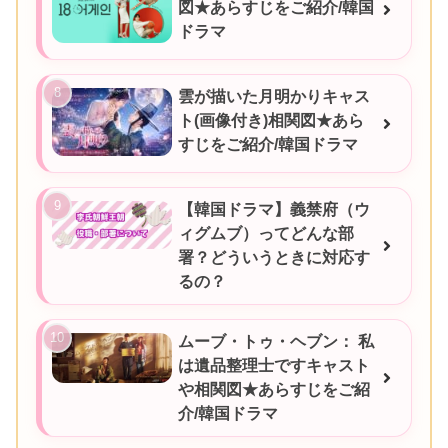
図★あらすじをご紹介/韓国
ドラマ
雲が描いた月明かりキャス
ト(画像付き)相関図★あら
すじをご紹介/韓国ドラマ
【韓国ドラマ】義禁府（ウ
ィグムブ）ってどんな部
署？どういうときに対応す
るの？
ムーブ・トゥ・ヘブン： 私
は遺品整理士ですキャスト
や相関図★あらすじをご紹
介/韓国ドラマ