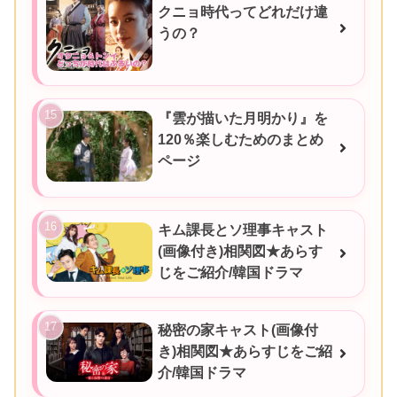
クニョ時代ってどれだけ違
うの？
『雲が描いた月明かり』を
120％楽しむためのまとめ
ページ
キム課長とソ理事キャスト
(画像付き)相関図★あらす
じをご紹介/韓国ドラマ
秘密の家キャスト(画像付
き)相関図★あらすじをご紹
介/韓国ドラマ