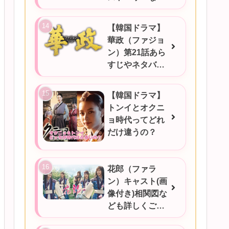
ご紹介★
【韓国ドラマ】
華政（ファジョ
ン）第21話あら
すじやネタバ
レ、感想など！
【韓国ドラマ】
トンイとオクニ
ョ時代ってどれ
だけ違うの？
花郎（ファラ
ン）キャスト(画
像付き)相関図な
ども詳しくご紹
介★