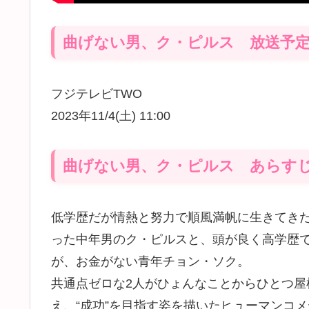
曲げない男、ク・ピルス 放送予
フジテレビTWO
2023年11/4(土) 11:00
曲げない男、ク・ピルス あらす
低学歴だが情熱と努力で順風満帆に生きてき
った中年男のク・ピルスと、頭が良く高学歴
が、お金がない青年チョン・ソク。
共通点ゼロな2人がひょんなことからひとつ
え、“成功”を目指す姿を描いたヒューマンコ