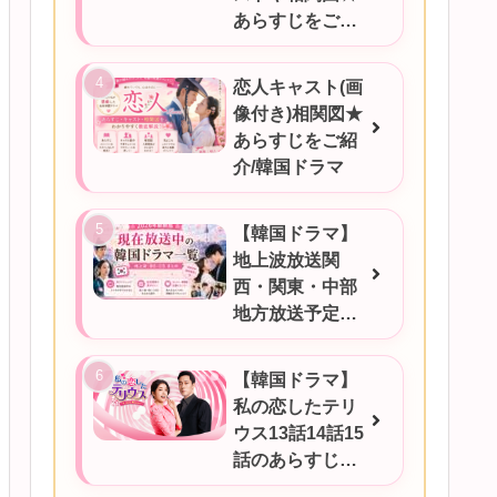
あらすじをご紹
介
恋人キャスト(画
像付き)相関図★
あらすじをご紹
介/韓国ドラマ
【韓国ドラマ】
地上波放送関
西・関東・中部
地方放送予定一
覧！2026年6月
17日更新
【韓国ドラマ】
私の恋したテリ
ウス13話14話15
話のあらすじを
ご紹介！