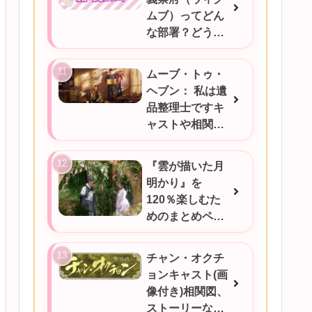
ムブ）ってどん
な部署？どうい
うときに対応す
るの？
ムーブ・トゥ・
ヘブン： 私は遺
品整理士ですキ
ャストや相関図
★あらすじをご
紹介/韓国ドラマ
『雲が描いた月
明かり』を
120％楽しむた
めのまとめペー
ジ
チャン・オクチ
ョンキャスト(画
像付き)相関図、
ストーリーなど