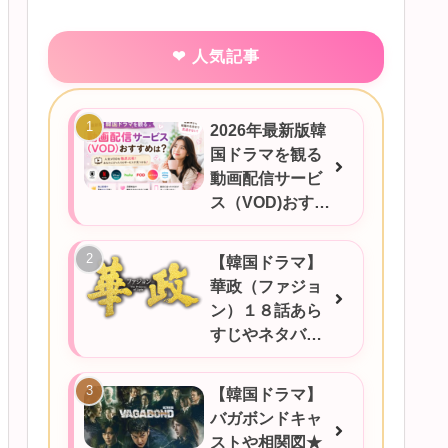
人気記事
2026年最新版韓
国ドラマを観る
動画配信サービ
ス（VOD)おすす
めは？
【韓国ドラマ】
華政（ファジョ
ン）１８話あら
すじやネタバ
レ、感想など！
【韓国ドラマ】
バガボンドキャ
ストや相関図★