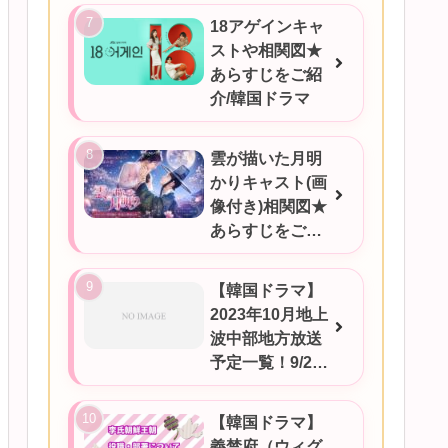
18アゲインキャ
ストや相関図★
あらすじをご紹
介/韓国ドラマ
雲が描いた月明
かりキャスト(画
像付き)相関図★
あらすじをご紹
介/韓国ドラマ
【韓国ドラマ】
2023年10月地上
波中部地方放送
予定一覧！9/25
更新
【韓国ドラマ】
義禁府（ウィグ