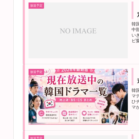
放送予定
韓
中
い
ビ愛
放送予定
韓
マ
ひ
マ
放送予定