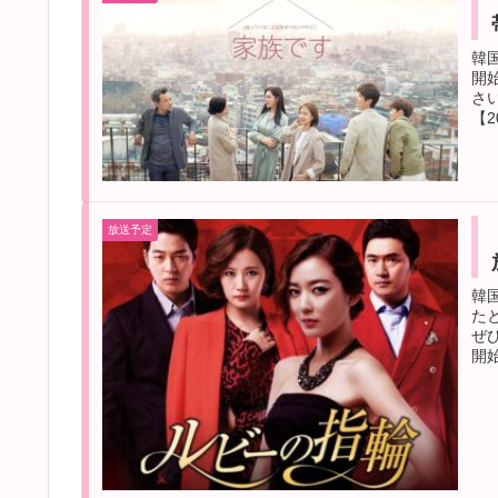
韓国
開
さ
【2
放送予定
韓
た
ぜ
開始