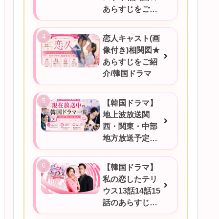
あらすじをご紹
介
恋人キャスト(画
像付き)相関図★
あらすじをご紹
介/韓国ドラマ
【韓国ドラマ】
地上波放送関
西・関東・中部
地方放送予定一
覧！2026年6月
17日更新
【韓国ドラマ】
私の恋したテリ
ウス13話14話15
話のあらすじを
ご紹介！