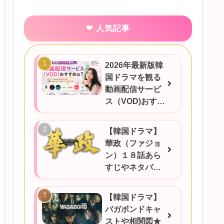
人気記事
2026年最新版韓
国ドラマを観る
動画配信サービ
ス（VOD)おすす
めは？
【韓国ドラマ】
華政（ファジョ
ン）１８話あら
すじやネタバ
レ、感想など！
【韓国ドラマ】
バガボンドキャ
ストや相関図★