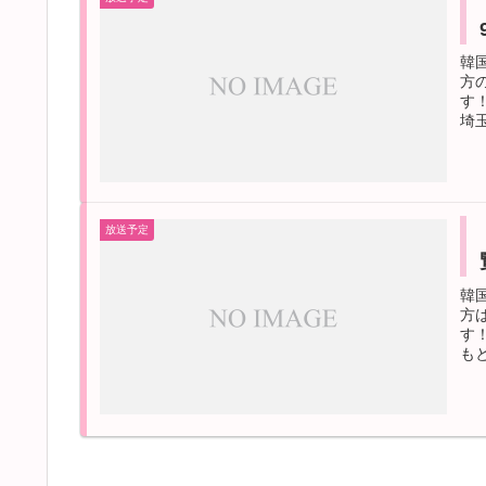
韓
方
す
埼玉
放送予定
韓
方
す
も