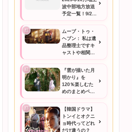
波中部地方放送
予定一覧！9/25
更新
ムーブ・トゥ・
ヘブン： 私は遺
品整理士ですキ
ャストや相関図
★あらすじをご
紹介/韓国ドラマ
『雲が描いた月
明かり』を
120％楽しむた
めのまとめペー
ジ
【韓国ドラマ】
トンイとオクニ
ョ時代ってどれ
だけ違うの？