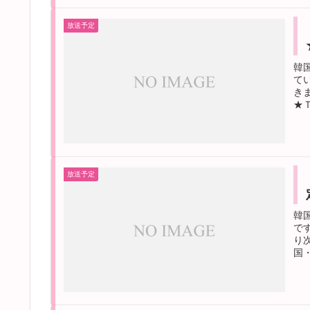
放送予定
韓
て
き
★Ｔ
放送予定
韓
で
り
国