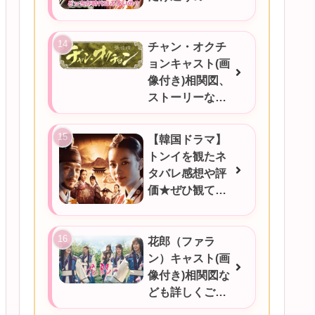
チャン・オクチ
ョンキャスト(画
像付き)相関図、
ストーリーなど
ご紹介★
【韓国ドラマ】
トンイを観たネ
タバレ感想や評
価★ぜひ観てほ
しい！！！
花郎（ファラ
ン）キャスト(画
像付き)相関図な
ども詳しくご紹
介★