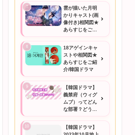
雲が描いた月明
かりキャスト(画
像付き)相関図★
あらすじをご紹
介/韓国ドラマ
18アゲインキャ
ストや相関図★
あらすじをご紹
介/韓国ドラマ
【韓国ドラマ】
義禁府（ウィグ
ムブ）ってどん
な部署？どうい
うときに対応す
るの？
【韓国ドラマ】
2023年10月地上