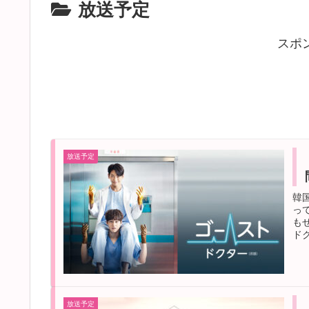
放送予定
スポ
放送予定
韓
っ
も
ド
放送予定