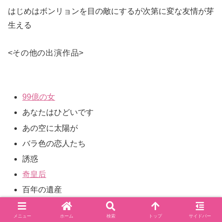
はじめはボンリョンを目の敵にするが次第に変な友情が芽
生える
<
その他の出演作品
>
99億の女
あなたはひどいです
あの空に太陽が
バラ色の恋人たち
誘惑
奇皇后
百年の遺産
人生で最も輝く時間
メニュー
ホーム
検索
トップ
サイドバー
福寿草