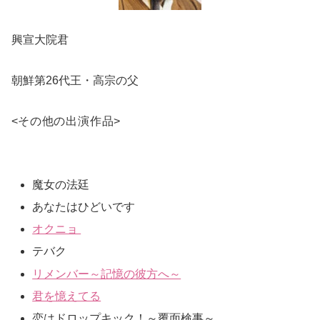
興宣大院君
朝鮮第26代王・高宗の父
<
その他の出演作品
>
魔女の法廷
あなたはひどいです
オクニョ
テバク
リメンバー～記憶の彼方へ～
君を憶えてる
恋はドロップキック！～覆面検事～