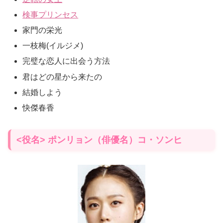
検事プリンセス
家門の栄光
一枝梅(イルジメ)
完璧な恋人に出会う方法
君はどの星から来たの
結婚しよう
快傑春香
<役名> ポンリョン（俳優名）コ・ソンヒ