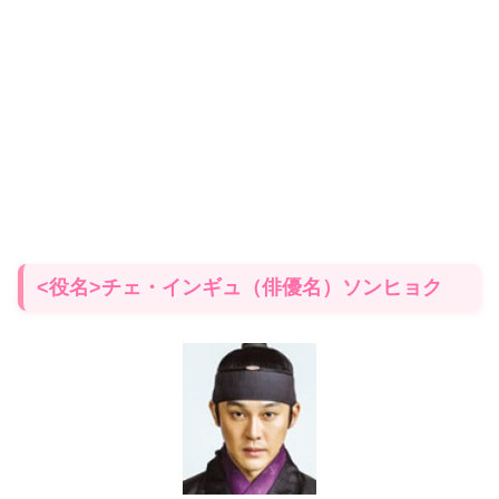
<役名>チェ・インギュ（俳優名）ソンヒョク