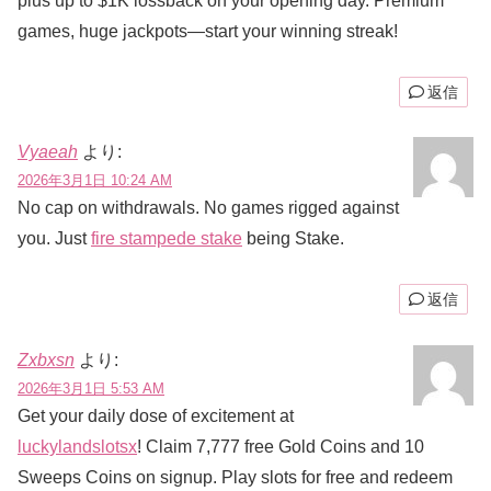
plus up to $1K lossback on your opening day. Premium
games, huge jackpots—start your winning streak!
返信
Vyaeah
より:
2026年3月1日 10:24 AM
No cap on withdrawals. No games rigged against
you. Just
fire stampede stake
being Stake.
返信
Zxbxsn
より:
2026年3月1日 5:53 AM
Get your daily dose of excitement at
luckylandslotsx
! Claim 7,777 free Gold Coins and 10
Sweeps Coins on signup. Play slots for free and redeem