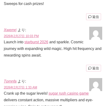
Sweeps for cash prizes!
返信
Xwemrj
より:
2026年2月27日 10:03 PM
Launch into
starburst 2026
and sparkle. Cosmic
journey with expanding wild magic. High hit frequency and
rewarding spins await.
返信
Tpmnfa
より:
2026年2月27日 1:33 AM
Crank up the sugar levels!
sugar rush casino game
delivers constant action, massive multipliers and eye-