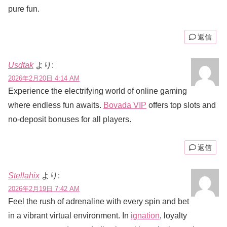
pure fun.
返信
Usdtak
より:
2026年2月20日 4:14 AM
Experience the electrifying world of online gaming
where endless fun awaits.
Bovada VIP
offers top slots and
no-deposit bonuses for all players.
返信
Stellahix
より:
2026年2月19日 7:42 AM
Feel the rush of adrenaline with every spin and bet
in a vibrant virtual environment. In
ignation
, loyalty