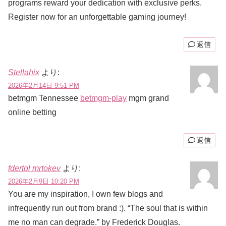
programs reward your dedication with exclusive perks.
Register now for an unforgettable gaming journey!
返信
Stellahix
より:
2026年2月14日 9:51 PM
betmgm Tennessee
betmgm-play
mgm grand
online betting
返信
fdertol mrtokev
より:
2026年2月9日 10:20 PM
You are my inspiration, I own few blogs and
infrequently run out from brand :). “The soul that is within
me no man can degrade.” by Frederick Douglas.