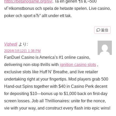
https://betanogame.org/sv/
. Ta en generГ¶s в‚¬500
vГ¤lkomstbonus och spela de hetaste spelen. Live casino,
poker och sport вЂ“ allt under ett tak.
返信
Vqhedj
より:
2026年3月12日 1:38 PM
FanDuel Casino is America’s #1 online casino,
delivering non-stop thrills with
ignition casino slots
,
exclusive slots like Huff N’ Breathe, and live retailer
undertaking right at your fingertips. Mod players grab 500
Hand-out Spins together with $40 in Casino Perk decent
for depositing $10—bonus up to $1,000 back on first-day
screen losses. Job all Thrillionaires: unite for the nonce,
vie with your way, and construct every flash into epic wins!