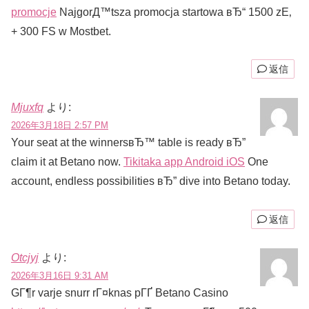
promocje
NajgorД™tsza promocja startowa вЂ“ 1500 zЕ‚
+ 300 FS w Mostbet.
返信
Mjuxfq
より:
2026年3月18日 2:57 PM
Your seat at the winnersвЂ™ table is ready вЂ”
claim it at Betano now.
Tikitaka app Android iOS
One
account, endless possibilities вЂ” dive into Betano today.
返信
Otcjyj
より:
2026年3月16日 9:31 AM
GГ¶r varje snurr rГ¤knas pГҐ Betano Casino