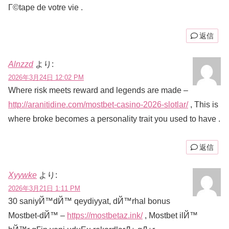
Г©tape de votre vie .
返信
Alnzzd
より:
2026年3月24日 12:02 PM
Where risk meets reward and legends are made –
http://aranitidine.com/mostbet-casino-2026-slotlar/
, This is
where broke becomes a personality trait you used to have .
返信
Xyywke
より:
2026年3月21日 1:11 PM
30 saniyЙ™dЙ™ qeydiyyat, dЙ™rhal bonus
Mostbet-dЙ™ –
https://mostbetaz.ink/
, Mostbet ilЙ™