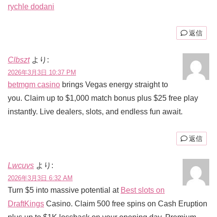
rychle dodani
返信
Clbszt
より:
2026年3月3日 10:37 PM
betmgm casino
brings Vegas energy straight to
you. Claim up to $1,000 match bonus plus $25 free play
instantly. Live dealers, slots, and endless fun await.
返信
Lwcuvs
より:
2026年3月3日 6:32 AM
Turn $5 into massive potential at
Best slots on
DraftKings
Casino. Claim 500 free spins on Cash Eruption