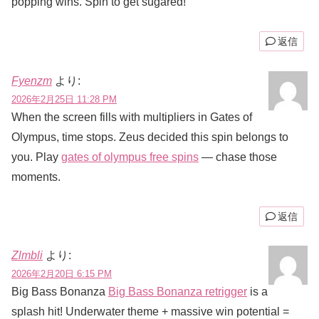
popping wins. Spin to get sugared!
返信
Fyenzm
より:
2026年2月25日 11:28 PM
When the screen fills with multipliers in Gates of
Olympus, time stops. Zeus decided this spin belongs to
you. Play
gates of olympus free spins
— chase those
moments.
返信
Zlmbli
より:
2026年2月20日 6:15 PM
Big Bass Bonanza
Big Bass Bonanza retrigger
is a
splash hit! Underwater theme + massive win potential =