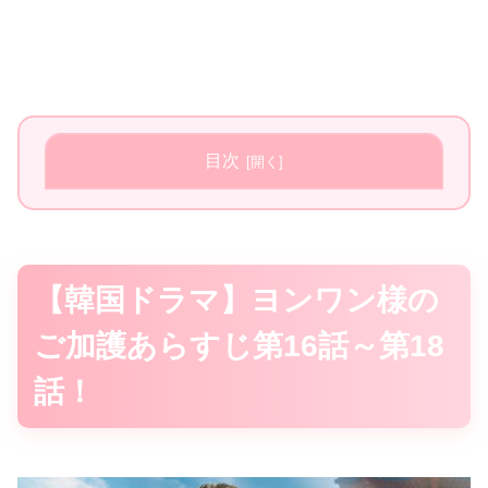
目次
【韓国ドラマ】ヨンワン様の
ご加護あらすじ第16話～第18
話！