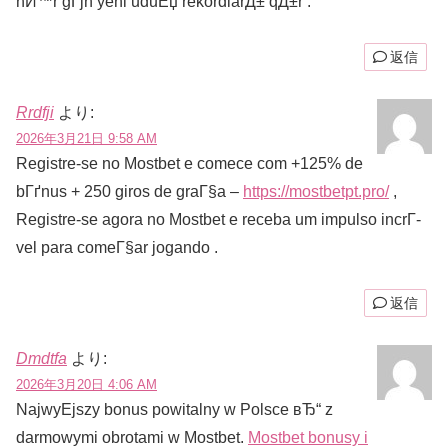
hЙ™r gГјn yeni uduЕџ rekordlarД± qД±r .
返信
Rrdfji
より:
2026年3月21日 9:58 AM
Registre-se no Mostbet e comece com +125% de
bГґnus + 250 giros de graГ§a –
https://mostbetpt.pro/
,
Registre-se agora no Mostbet e receba um impulso incrГ­
vel para comeГ§ar jogando .
返信
Dmdtfa
より:
2026年3月20日 4:06 AM
NajwyЕјszy bonus powitalny w Polsce вЂ“ z
darmowymi obrotami w Mostbet.
Mostbet bonusy i