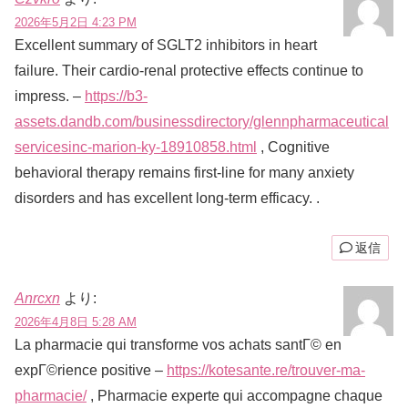
2026年5月2日 4:23 PM
Excellent summary of SGLT2 inhibitors in heart
failure. Their cardio-renal protective effects continue to
impress. –
https://b3-
assets.dandb.com/businessdirectory/glennpharmaceutical
servicesinc-marion-ky-18910858.html
, Cognitive
behavioral therapy remains first-line for many anxiety
disorders and has excellent long-term efficacy. .
返信
Anrcxn
より:
2026年4月8日 5:28 AM
La pharmacie qui transforme vos achats santГ© en
expГ©rience positive –
https://kotesante.re/trouver-ma-
pharmacie/
, Pharmacie experte qui accompagne chaque