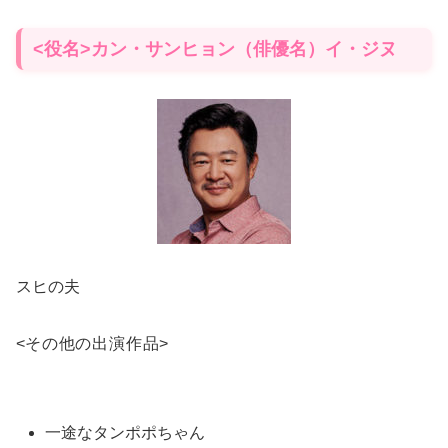
<役名>カン・サンヒョン（俳優名）イ・ジヌ
スヒの夫
<
その他の出演作品
>
一途なタンポポちゃん