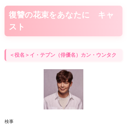
復讐の花束をあなたに キャ
スト
＜役名＞イ・テプン（俳優名）カン・ウンタク
検事