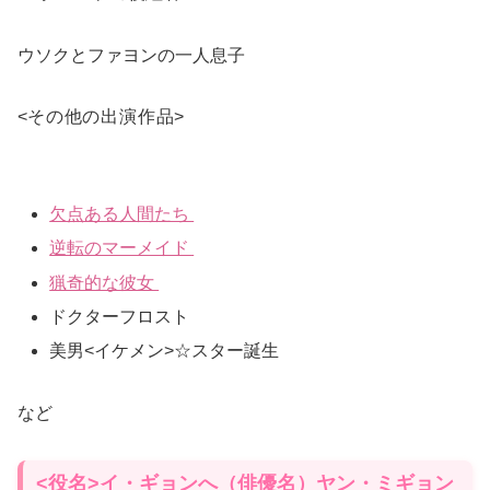
ウソクとファヨンの一人息子
<
その他の出演作品
>
欠点ある人間たち
逆転のマーメイド
猟奇的な彼女
ドクターフロスト
美男<イケメン>☆スター誕生
など
<役名>イ・ギョンへ（俳優名）ヤン・ミギョン