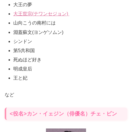
大王の夢
大王世宗(テワンセジョン)
山向こうの南村には
淵蓋蘇文(ヨンゲソムン)
シンドン
第5共和国
死ぬほど好き
明成皇后
王と妃
など
<役名>カン・イェジン（俳優名）チェ・ビン