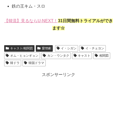
鉄の王キム・スロ
【韓流】見るならU-NEXT！
31日間無料トライアルができ
ます☆
キャスト/相関図
愛憎劇
イ・シガン
イ・チェヨン
オム・ヒョンギョン
カン・ウンタク
キャスト
相関図
韓ドラ
韓国ドラマ
スポンサーリンク