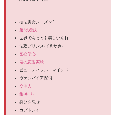
検法男女シーズン2
第3の魅力
世界でもっとも美しい別れ
法廷プリンス-イ判サ判-
医心伝心
君の恋愛実験
ビューティフル・マインド
ヴァンパイア探偵
交渉人
錐-キリ-
身分を隠せ
カプトンイ