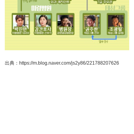
出典：https://m.blog.naver.com/js2y86/221788207626