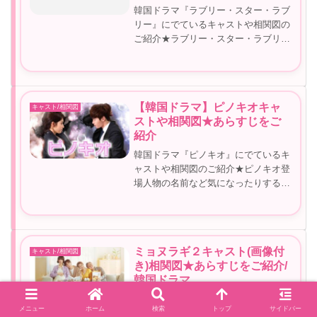
韓国ドラマ『ラブリー・スター・ラブ
リー』にでているキャストや相関図の
ご紹介★ラブリー・スター・ラブリー
登場人物の名前など気になったりする
こともあるかと思いますどんなキャス
トが出ているのか、相関図、ストーリ
ーなどご紹介していきます！韓国ドラ
【韓国ドラマ】ピノキオキャ
キャスト/相関図
マ...
ストや相関図★あらすじをご
紹介
韓国ドラマ『ピノキオ』にでているキ
ャストや相関図のご紹介★ピノキオ登
場人物の名前など気になったりするこ
ともあるかと思いますどんなキャスト
が出ているのか、相関図、ストーリー
などご紹介していきます！韓国ドラ
マ ピノキオのご紹介★ピノキオ
ミョヌラギ２キャスト(画像付
キャスト/相関図
予告...
き)相関図★あらすじをご紹介/
韓国ドラマ
韓国ドラマ『ミョヌラギ２』にでてい
メニュー
ホーム
検索
トップ
サイドバー
るキャストや相関図のご紹介★ミョヌ