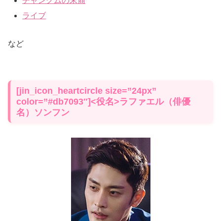
チャングムの末裔
ライブ
など
[jin_icon_heartcircle size=”24px”
color=”#db7093″]<役名>ラファエル（俳優
名）ソンフン