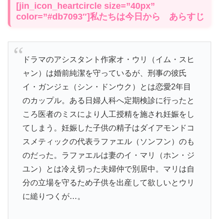
[jin_icon_heartcircle size=”40px”
color=”#db7093″]私たちは今日から あらすじ
ドラマのアシスタント作家オ・ウリ（イム・スヒ
ャン）は婚前純潔を守っているが、刑事の彼氏
イ・ガンジェ（シン・ドンウク）とは恋愛2年目
のカップル。ある日婦人科へ定期検診に行ったと
ころ医者のミスにより人工授精を施され妊娠をし
てしまう。妊娠した子供の精子はダイアモンドコ
スメティックの代表ラファエル（ソンフン）のも
のだった。ラファエルは妻のイ・マリ（ホン・ジ
ユン）とは冷え切った夫婦仲で別居中。マリは自
分の立場を守るため子供を出産して欲しいとウリ
に縋りつくが…。