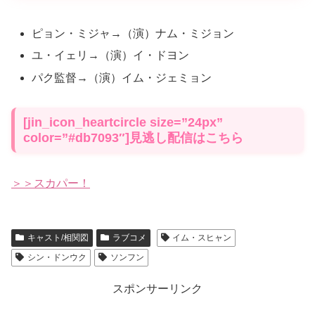
ピョン・ミジャ→（演）ナム・ミジョン
ユ・イェリ→（演）イ・ドヨン
パク監督→（演）イム・ジェミョン
[jin_icon_heartcircle size=”24px”
color=”#db7093″]見逃し配信はこちら
＞＞スカパー！
キャスト/相関図
ラブコメ
イム・スヒャン
シン・ドンウク
ソンフン
スポンサーリンク