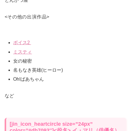
とんかつ屋
<
その他の出演作品
>
ボイス2
ミスティ
女の秘密
名もなき英雄(ヒーロー)
Oh!ばあちゃん
など
[jin_icon_heartcircle size=”24px”
color=”#db7093″]<役名> イ・マリ（俳優名）